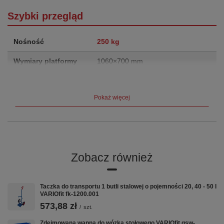
Szybki przegląd
Nośność
250 kg
Wymiary platformy
1060×700 mm
Wysokość całkowita
990 mm
Pokaż więcej
Masa własna
55.5 kg
Koła
TPR Ø160 mm, bezśladowe
Hamulec
EasySTOP — centralny, nożny
Zobacz również
Gwarancja
12 lat
Kluczowe cechy
Taczka do transportu 1 butli stalowej o pojemności 20, 40 - 50 l
VARIOfit fk-1200.001
573,88 zł
/
szt.
🛞
🦶
⚖️
Zdejmowana wanna do wózka stołowego VARIOfit gsw-