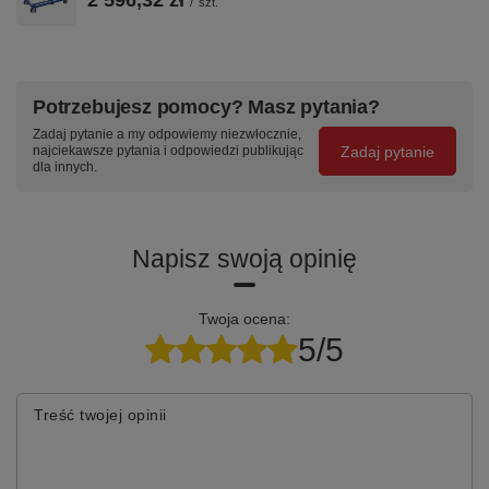
2 596,32 zł
/
szt.
Specyfikacja techniczna
Potrzebujesz pomocy? Masz pytania?
Parametr
Wartość
Zadaj pytanie a my odpowiemy niezwłocznie,
Kod produktu
sw-700.241/AG
Zadaj pytanie
najciekawsze pytania i odpowiedzi publikując
dla innych.
Nośność
250 kg
Wymiary platformy
1060×700 mm
(szer.×gł.)
Napisz swoją opinię
Wysokość całkowita
990 mm
Twoja ocena:
Masa własna
55.5 kg
5/5
Blat
Płyta MDF z okleiną bukową
Konstrukcja
Spawana stal, malowanie
Treść twojej opinii
proszkowe
Koła
TPR Ø160 mm, bezśladowe,