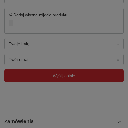
łożyska kulkowe
Układ kół
2 obrotowe z hamulcem
Dodaj własne zdjęcie produktu:
EasySTOP + 2 stałe
Certyfikat
TÜV
Gwarancja
12 lat
Twoje imię
Kraj produkcji
Polska
Twój email
Szczegółowe informacje
Wymiary zew.: 1.060 x 700 x 990 mm (szer./gł./wys.)
Wyślij opinię
Powierzchnia użytkowa podłogi: 1.000 x 700 mm (szer./gł.)
Powierzchnia użytkowa półek: 995 x 685 mm (szer./gł.)
Powierzchnia użytkowa tacy: 965 x 655 mm (szer./gł.)
Wysokość załadunkowa: 255 / 535 / 805 mm
Prześwit między półkami: 260 / 255 mm
Zamówienia
Wykonanie: