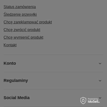
spawany z rur i profili stalowych
Status zamówienia
skręcany
Śledzenie przesyłki
2 ściany boczne
Chcę zareklamować produkt
1 stała podłoga, 1 regulowana półka i 1 regulowana taca
Chcę zwrócić produkt
wysokość tacy: 60 mm, krawędź: 45 mm
Chcę wymienić produkt
podłoga, taca i półki z płyty MDF, okleina ciemnoszara
Kontakt
nośność każdej półki/tacy: 80 kg
Kolor: RAL 7016 szary antracytowy, malowanie proszkowe
Koła:
Konto
Koła z gumy szarej termoplastycznej, felga z tworzywa,
precyzyjne łożysko kulkowe, bezśladowe, Ø 160 mm, 2 koła
obrotowe z centralnym hamulcem EasySTOP i 2 koła stałe,
Regulaminy
koła obrotowe z osłoną stopy
Nośność: 250 kg
Social Media
EAN-Nr.: 4035694079533