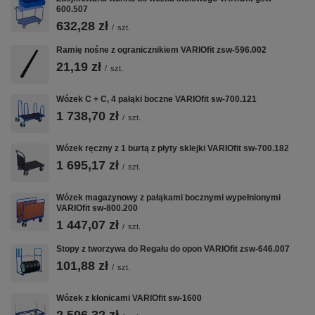
600.507
KOŁA TPR
HAMULEC
NOŚNOŚĆ 250
632,28 zł
/
szt.
Ø160 MM
EASYSTOP
KG
Bezśladowe —
Centralny nożny
Certyfikowana
Ramię nośne z ogranicznikiem VARIOfit zsw-596.002
nie niszczą
— blokuje oba
przez TÜV —
21,19 zł
/
szt.
posadzek
koła jednym
bezpieczna
epoksydowych
ruchem, bez
praca z ciężkimi
Wózek C + C, 4 pałąki boczne VARIOfit sw-700.121
ani płytek
schylania się
ładunkami
1 738,70 zł
ceramicznych
/
szt.
Wózek ręczny z 1 burtą z płyty sklejki VARIOfit sw-700.182
1 695,17 zł
🪵
🏭
🛡️
/
szt.
BLAT MDF /
POLSKA
GWARANCJA
Wózek magazynowy z pałąkami bocznymi wypełnionymi
BUKI
PRODUKCJA
12 LAT
VARIOfit sw-800.200
Płyta MDF w
Produkowany w
Najdłuższa w tej
1 447,07 zł
/
szt.
okleinie bukowej
Polsce,
klasie wózków.
— odporny na
Stopy z tworzywa do Regału do opon VARIOfit zsw-646.007
spawana stal
Certyfikat TÜV
zarysowania,
malowana
potwierdzony
101,88 zł
/
szt.
łatwy do
proszkowo —
niezależnie
utrzymania
wysoka jakość
Wózek z kłonicami VARIOfit sw-1600
wykonania