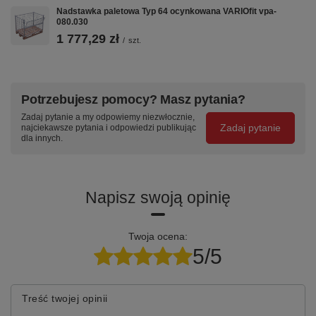
zarysowania,
malowana
potwierdzony
Nadstawka paletowa Typ 64 ocynkowana VARIOfit vpa-
łatwy do
proszkowo —
niezależnie
080.030
utrzymania
wysoka jakość
1 777,29 zł
/
szt.
wykonania
Specyfikacja techniczna
Potrzebujesz pomocy? Masz pytania?
Zadaj pytanie a my odpowiemy niezwłocznie,
Parametr
Wartość
Zadaj pytanie
najciekawsze pytania i odpowiedzi publikując
dla innych.
Kod produktu
sw-800.313/AG
Nośność
500 kg
Napisz swoją opinię
Wymiary platformy
1390×825 mm
(szer.×gł.)
Twoja ocena:
Wysokość całkowita
1220 mm
5/5
Masa własna
57.5 kg
Blat
Płyta MDF z okleiną bukową
Treść twojej opinii