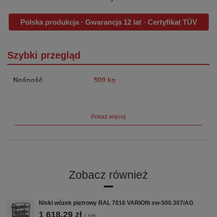
Polska produkcja · Gwarancja 12 lat · Certyfikat TÜV
Szybki przegląd
Nośność
500 kg
Wymiary platformy
1390×825 mm
Pokaż więcej
Wysokość całkowita
1220 mm
Masa własna
57.5 kg
Koła
TPR Ø160 mm, bezśladowe
Zobacz również
Hamulec
EasySTOP — centralny, nożny
Gwarancja
12 lat
Niski wózek piętrowy RAL 7016 VARIOfit sw-500.307/AG
1 618,29 zł
/
szt.