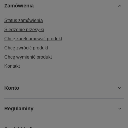
Wysokość pałąka: 1.040 mm
Zamówienia
Wykonanie:
Status zamówienia
spawany z rur i profili stalowych
z pałąkiem
Śledzenie przesyłki
2 przykręcane ocynkowane rury spinające
Chcę zareklamować produkt
2 boki i 1 ściana osiatkowane, oczko siatki 120 x 120 mm
Chcę zwrócić produkt
długa ściana zawieszana
Chcę wymienić produkt
podłoga z płyty MDF, okleina ciemnoszara
Kontakt
Kolor RAL 7016 szary antracytowy, malowanie proszkowe
Koła:
Koła z gumy szarej termoplastycznej, felga z tworzywa,
Konto
precyzyjne łożysko kulkowe, bezśladowe, Ø 200 mm, 2 koła
obrotowe z centralnym hamulcem EasySTOP i 2 koła stałe,
Regulaminy
koła obrotowe z osłoną stopy
Nośność: 500 kg
EAN-Nr.: 4035694077713