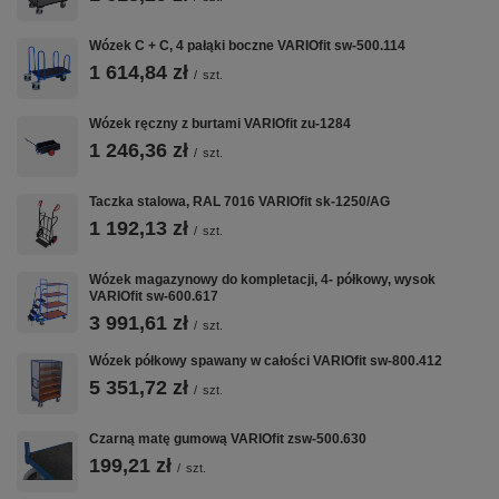
Kluczowe cechy
Wózek C + C, 4 pałąki boczne VARIOfit sw-500.114
1 614,84 zł
/
szt.
🛞
🦶
⚖️
KOŁA TPR
Wózek ręczny z burtami VARIOfit zu-1284
HAMULEC
NOŚNOŚĆ 500
Ø200 MM
EASYSTOP
KG
1 246,36 zł
/
szt.
Bezśladowe —
Centralny nożny
Certyfikowana
nie niszczą
— blokuje oba
przez TÜV —
Taczka stalowa, RAL 7016 VARIOfit sk-1250/AG
posadzek
koła jednym
bezpieczna
1 192,13 zł
epoksydowych
/
szt.
ruchem, bez
praca z ciężkimi
ani płytek
schylania się
ładunkami
ceramicznych
Wózek magazynowy do kompletacji, 4- półkowy, wysok
VARIOfit sw-600.617
3 991,61 zł
/
szt.
🪵
🏭
🛡️
Wózek półkowy spawany w całości VARIOfit sw-800.412
5 351,72 zł
/
szt.
BLAT MDF /
POLSKA
GWARANCJA
BUKI
PRODUKCJA
12 LAT
Czarną matę gumową VARIOfit zsw-500.630
Płyta MDF w
Produkowany w
Najdłuższa w tej
199,21 zł
okleinie bukowej
Polsce,
klasie wózków.
/
szt.
— odporny na
spawana stal
Certyfikat TÜV