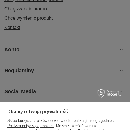
Chcę zwrócić produkt
Chcę wymienić produkt
Kontakt
Konto
Regulaminy
Social Media
Dbamy o Twoją prywatność
Sklep korzysta z plików cookie w celu realizacji usług zgodnie z
508372615
biuro@centrumwarsztatowe.pl
Polityką dotyczącą cookies
. Możesz określić warunki