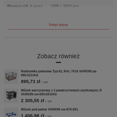
Wymiary (dł. × szer.)
1205 × 1010 mm
Waga
53.0 kg
Pokaż więcej
Producent
VARIOfit (Cordes GmbH, Niemcy)
Gwarancja
12 lat
Certyfikat
TÜV
Zobacz również
Opis produktu
Nadstawka paletowa Typ 62, RAL 7016 VARIOfit pa-
Wymiary wew.: 1.205 x 1.010 mm (szer./gł.) do palety o
080.021/AG
wymiarach: 1.200 x 1.000 mm (szer./gł.) Wysokość
895,73 zł
użytkowa: 1.610 mm Wykonanie: * solidna, stalowa
/
szt.
konstrukcja * 4 talerze do bezpiecznego sztaplowania *
Wózek warsztatowy z 3 powierzchniami użytkowymi, R
składana Powierzchnia ocynkowana Udźwig: 2.000 kg 3 razy
VARIOfit sw-600.603/AG
sztaplowana, spiętrowanych nadstawek nie należy
przemieszczać EAN-Nr.: 4035694011069
2 305,55 zł
/
szt.
Wózek pod paletę VARIOfit sw-870.001
1 406,98 zł
/
szt.