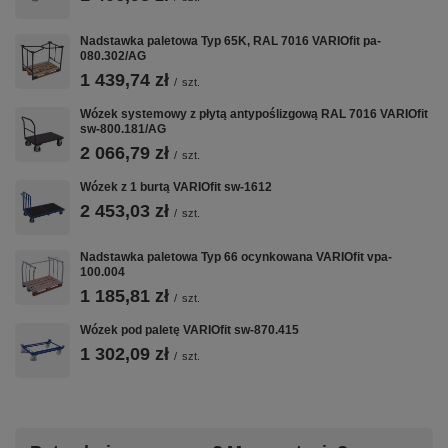
VARIOfit w CentrumWarsztatowe.pl:
Wózki Platformowe
·
Wózki Magazynowe
·
Taczki i Wózki Schodowe
·
Nadstawka paletowa Typ 65K, RAL 7016 VARIOfit pa-
Nadstawki Paletowe
080.302/AG
1 439,74 zł
/
szt.
Wózek systemowy z płytą antypoślizgową RAL 7016 VARIOfit
sw-800.181/AG
2 066,79 zł
/
szt.
Wózek z 1 burtą VARIOfit sw-1612
2 453,03 zł
/
szt.
Nadstawka paletowa Typ 66 ocynkowana VARIOfit vpa-
100.004
1 185,81 zł
/
szt.
Wózek pod paletę VARIOfit sw-870.415
1 302,09 zł
/
szt.