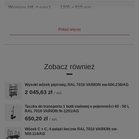
Wymiary (dł. × szer.)
1205 × 810 mm
Waga
40.5 kg
Pokaż więcej
Producent
VARIOfit (Cordes GmbH, Niemcy)
Gwarancja
12 lat
Certyfikat
TÜV
Zobacz również
Opis produktu
Wysoki wózek piętrowy, RAL 7016 VARIOfit sw-600.236/AG
Wymiary wew.: 1.205 x 810 mm (szer./gł.) do palety o
2 045,63 zł
wymiarach: 1.200 x 800 mm (szer./gł.) Wysokość użytkowa:
/
szt.
1.010 mm Wykonanie: * solidna, stalowa konstrukcja * 4
talerze do bezpiecznego sztaplowania * składana
Taczka do transportu 1 butli stalowej o pojemności 40 - 50 l,
Powierzchnia ocynkowana Udźwig: 2.000 kg 3 razy
RAL 7016 VARIOfit fk-1201/AG
sztaplowana, spiętrowanych nadstawek nie należy
przemieszczać EAN-Nr.: 4035694011007
650,20 zł
/
szt.
Wózek C + C, 4 pałąki boczne RAL 7016 VARIOfit sw-
500.114/AG