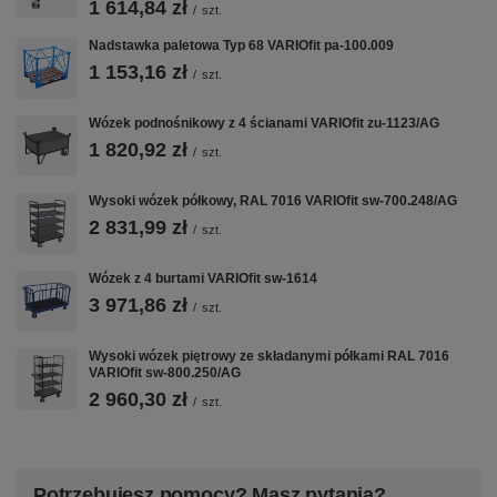
1 614,84 zł
/
szt.
VARIOfit w CentrumWarsztatowe.pl:
Wózki Platformowe
·
Wózki Magazynowe
·
Taczki i Wózki Schodowe
·
Nadstawka paletowa Typ 68 VARIOfit pa-100.009
Nadstawki Paletowe
1 153,16 zł
/
szt.
Wózek podnośnikowy z 4 ścianami VARIOfit zu-1123/AG
1 820,92 zł
/
szt.
Wysoki wózek półkowy, RAL 7016 VARIOfit sw-700.248/AG
2 831,99 zł
/
szt.
Wózek z 4 burtami VARIOfit sw-1614
3 971,86 zł
/
szt.
Wysoki wózek piętrowy ze składanymi półkami RAL 7016
VARIOfit sw-800.250/AG
2 960,30 zł
/
szt.
Potrzebujesz pomocy? Masz pytania?