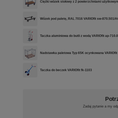
Ciężki wózek stołowy z 2 powierzchniami użytkowym
Wózek pod paletę, RAL 7016 VARIOfit sw-870.501/A
Taczka aluminiowa do butli z wodą VARIOfit ap-710.
Nadstawka paletowa Typ 65K ocynkowana VARIOfit
Taczka do beczek VARIOfit fk-1103
Potr
Zadaj pytanie a my od