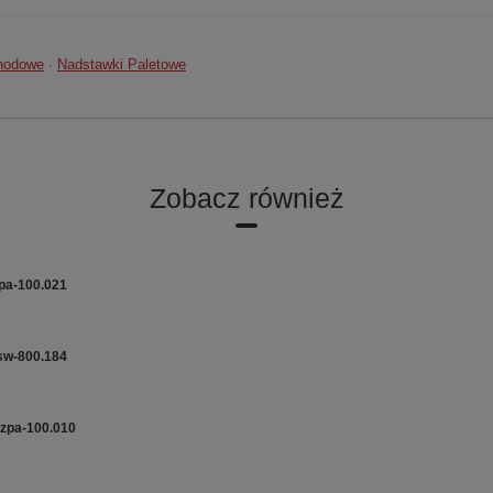
chodowe
·
Nadstawki Paletowe
Zobacz również
pa-100.021
sw-800.184
 zpa-100.010