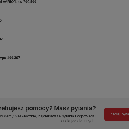
i VARIOfit sw-700.500
G
061
 vpa-100.307
zebujesz pomocy? Masz pytania?
Zadaj pyt
powiemy niezwłocznie, najciekawsze pytania i odpowiedzi
publikując dla innych.