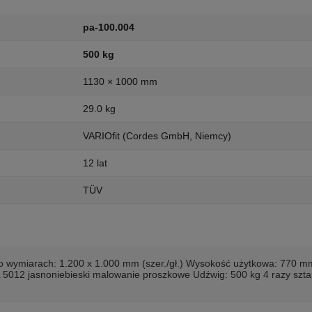
pa-100.004
500 kg
1130 × 1000 mm
29.0 kg
VARIOfit (Cordes GmbH, Niemcy)
12 lat
TÜV
 o wymiarach: 1.200 x 1.000 mm (szer./gł.) Wysokość użytkowa: 770 mm
AL 5012 jasnoniebieski malowanie proszkowe Udźwig: 500 kg 4 razy szt