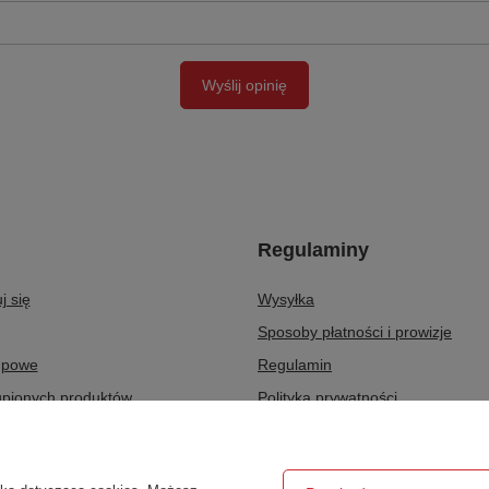
Wyślij opinię
Regulaminy
j się
Wysyłka
Sposoby płatności i prowizje
upowe
Regulamin
upionych produktów
Polityka prywatności
ransakcji
Odstąpienie od umowy
ty
Zarządzaj plikami cookie