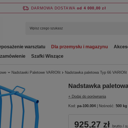
DARMOWA DOSTAWA
od 4 000,00 zł
posażenie warsztatu
Dla przemysłu i magazynu
Akces
 zamówienie
Szafki Wiszące
towe
Nadstawki Paletowe VARIOfit
Nadstawka paletowa Typ 66 VARIOfit
Nadstawka paletowa 
+ Dodaj do porównania
Kod:
pa-100.004
| Nośność:
500 kg
925,27 zł
brutto
/
s