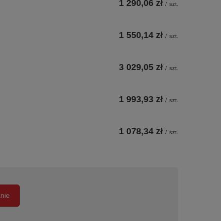
1 290,06 zł
/
szt.
1 550,14 zł
/
szt.
3 029,05 zł
/
szt.
1 993,93 zł
/
szt.
1 078,34 zł
/
szt.
anie