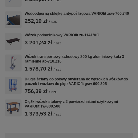
/
szt.
VARIOfit w CentrumWarsztatowe.pl:
Wózki Platformowe
·
Wózki Magazynowe
·
Taczki i Wózki Schodowe
·
Wodoodporną sklejkę antypoślizgową VARIOfit zsw-700.740
Nadstawki Paletowe
252,19 zł
/
szt.
Wózek podnośnikowy VARIOfit zu-1141/AG
3 201,24 zł
/
szt.
Wózek transportowy schodowy 200 kg aluminiowy koła 3-
ramienne ap-710.210
1 578,70 zł
/
szt.
Długie ściany do połowy otwierana do wysokich wózków do
paczek i wózków do piętr VARIOfit gsw-600.305
756,39 zł
/
szt.
Ciężki wózek stołowy z 2 powierzchniami użytkowymi
VARIOfit sw-800.500
1 373,53 zł
/
szt.