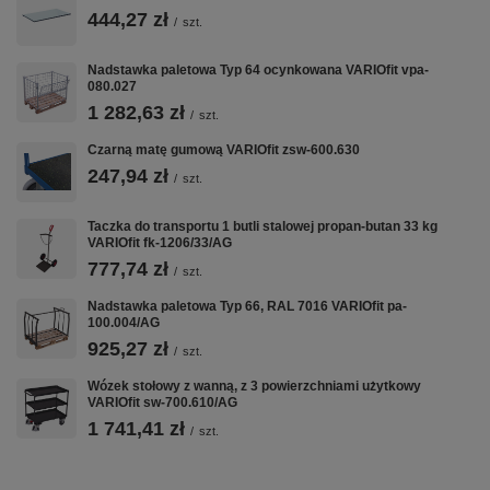
444,27 zł
/
szt.
Nadstawka paletowa Typ 64 ocynkowana VARIOfit vpa-
VARIOfit w CentrumWarsztatowe.pl:
080.027
Wózki Platformowe
·
Wózki Magazynowe
·
Taczki i Wózki Schodowe
·
1 282,63 zł
Nadstawki Paletowe
/
szt.
Czarną matę gumową VARIOfit zsw-600.630
247,94 zł
/
szt.
Taczka do transportu 1 butli stalowej propan-butan 33 kg
VARIOfit fk-1206/33/AG
777,74 zł
/
szt.
Nadstawka paletowa Typ 66, RAL 7016 VARIOfit pa-
100.004/AG
925,27 zł
/
szt.
Wózek stołowy z wanną, z 3 powierzchniami użytkowy
VARIOfit sw-700.610/AG
1 741,41 zł
/
szt.