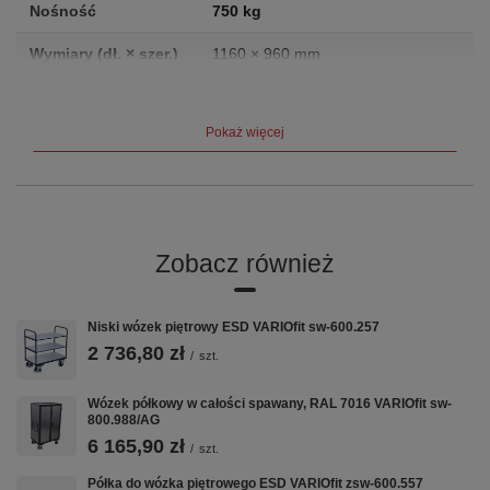
Nośność
750 kg
Wymiary (dł. × szer.)
1160 × 960 mm
Waga
43.5 kg
Pokaż więcej
Producent
VARIOfit (Cordes GmbH, Niemcy)
Gwarancja
12 lat
Certyfikat
TÜV
Zobacz również
Opis produktu
Niski wózek piętrowy ESD VARIOfit sw-600.257
Wymiary wew.: 1.160 x 960 mm (szer./gł.) do palety o
2 736,80 zł
wymiarach: 1.200 x 1.000 mm (szer./gł.) Wysokość
/
szt.
użytkowa: 1.600 mm Wykonanie: * stabilna spawana
konstrukcja z siatką, wymiar siatki: 100 x 100 x 4 mm * 4
Wózek półkowy w całości spawany, RAL 7016 VARIOfit sw-
talerze do bezpiecznego sztaplowania * na jednej długiej
800.988/AG
ścianie wycięcie w kształcie litery V * składana Kolor: RAL
5012 jasnoniebieski malowanie proszkowe Udźwig: 750 kg 3
6 165,90 zł
/
szt.
razy sztaplowana, spiętrowanych nadstawek nie należy
przemieszczać EAN-Nr.: 4035694002081
Półka do wózka piętrowego ESD VARIOfit zsw-600.557