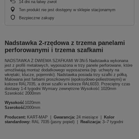
14
dni na łatwy zwrot
Ten produkt nie jest dostępny w sklepie stacjonarnym
Bezpieczne zakupy
Nadstawka 2-rzędowa z trzema panelami
perforowanymi i trzema szafkami
NADSTAWKA Z DWIEMA SZAFKAMI W-3N-5 Nadstawka wykonana
jest z profili metalowych, wyposażona w trzy panele perforowane, które
umożliwiają montaż dodatkowego wyposażenia (np. uchwyty na
wkrętaki, klucze, pojemniki). Nadstawka posiada trzy szafki z półką.
Malowana jest farbami proszkowymi (epoksydowo-poliestrowymi) w
kolorze RAL7035, a drzwi szafki w kolorze RAL6033. Przeciętny czas
dostawy 1-4 tygodni Wymiary zewnętrzne Wysokość 1020mm
Szerokość 2000mm
Wysokość
1020mm
Szerokość
2000mm
Producent:
KART-MAP |
Gwarancja:
24 miesiące |
Kolor
standardowy:
RAL 7035 (jasny popiel) |
Realizacja:
3–7 tygodni