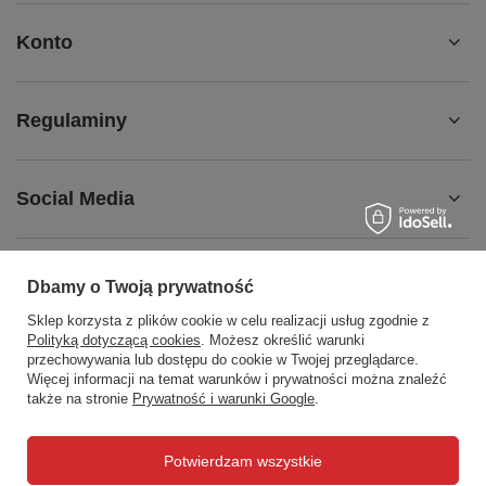
Konto
Regulaminy
Social Media
Dbamy o Twoją prywatność
508372615
biuro@centrumwarsztatowe.pl
Sklep korzysta z plików cookie w celu realizacji usług zgodnie z
Polityką dotyczącą cookies
. Możesz określić warunki
CentrumWarsztatowe.pl
,
Hetmańska 25
,
15-727
Białystok
przechowywania lub dostępu do cookie w Twojej przeglądarce.
Więcej informacji na temat warunków i prywatności można znaleźć
także na stronie
Prywatność i warunki Google
.
W sklepie prezentujemy ceny brutto (z VAT).
Potwierdzam wszystkie