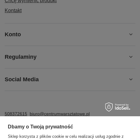
Chcę wymienić produkt
Kontakt
Konto
Regulaminy
Social Media
508372615
biuro@centrumwarsztatowe.pl
CentrumWarsztatowe.pl
,
Hetmańska 25
,
15-727
Białystok
Dbamy o Twoją prywatność
Sklep korzysta z plików cookie w celu realizacji usług zgodnie z