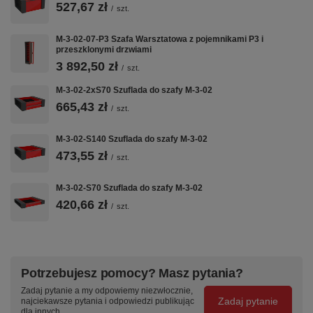
527,67 zł
/
szt.
M-3-02-07-P3 Szafa Warsztatowa z pojemnikami P3 i
przeszklonymi drzwiami
3 892,50 zł
/
szt.
M-3-02-2xS70 Szuflada do szafy M-3-02
665,43 zł
/
szt.
M-3-02-S140 Szuflada do szafy M-3-02
473,55 zł
/
szt.
M-3-02-S70 Szuflada do szafy M-3-02
420,66 zł
/
szt.
Potrzebujesz pomocy? Masz pytania?
Zadaj pytanie a my odpowiemy niezwłocznie,
Zadaj pytanie
najciekawsze pytania i odpowiedzi publikując
dla innych.