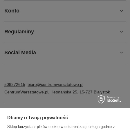
Konto
Regulaminy
Social Media
508372615
biuro@centrumwarsztatowe.pl
CentrumWarsztatowe.pl
,
Hetmańska 25
,
15-727
Białystok
W sklepie prezentujemy ceny brutto (z VAT).
Dbamy o Twoją prywatność
Sklep korzysta z plików cookie w celu realizacji usług zgodnie z