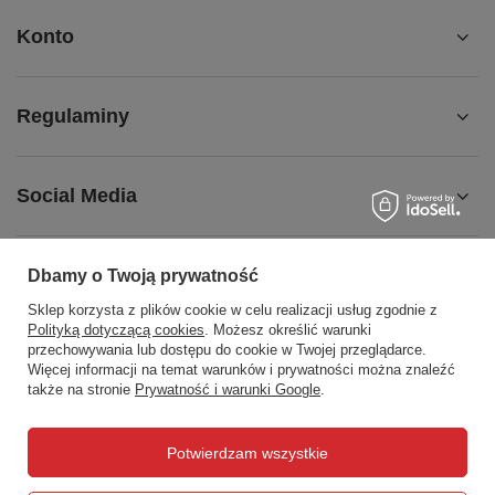
Konto
Regulaminy
Social Media
Dbamy o Twoją prywatność
Sklep korzysta z plików cookie w celu realizacji usług zgodnie z
508372615
biuro@centrumwarsztatowe.pl
Polityką dotyczącą cookies
. Możesz określić warunki
CentrumWarsztatowe.pl
,
Hetmańska 25
,
15-727
Białystok
przechowywania lub dostępu do cookie w Twojej przeglądarce.
Więcej informacji na temat warunków i prywatności można znaleźć
także na stronie
Prywatność i warunki Google
.
W sklepie prezentujemy ceny brutto (z VAT).
Potwierdzam wszystkie