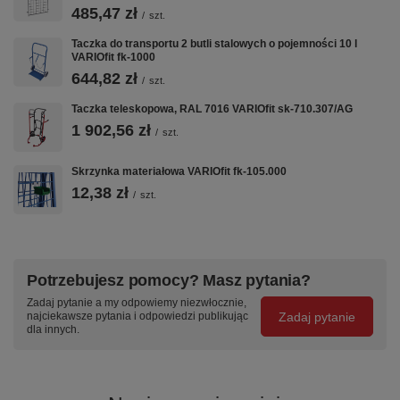
485,47 zł
/
szt.
VARIOfit w CentrumWarsztatowe.pl:
Wózki Platformowe
·
Wózki Magazynowe
·
Taczki i Wózki Schodowe
·
Taczka do transportu 2 butli stalowych o pojemności 10 l
Nadstawki Paletowe
VARIOfit fk-1000
644,82 zł
/
szt.
Taczka teleskopowa, RAL 7016 VARIOfit sk-710.307/AG
1 902,56 zł
/
szt.
Skrzynka materiałowa VARIOfit fk-105.000
12,38 zł
/
szt.
Potrzebujesz pomocy? Masz pytania?
Zadaj pytanie a my odpowiemy niezwłocznie,
Zadaj pytanie
najciekawsze pytania i odpowiedzi publikując
dla innych.