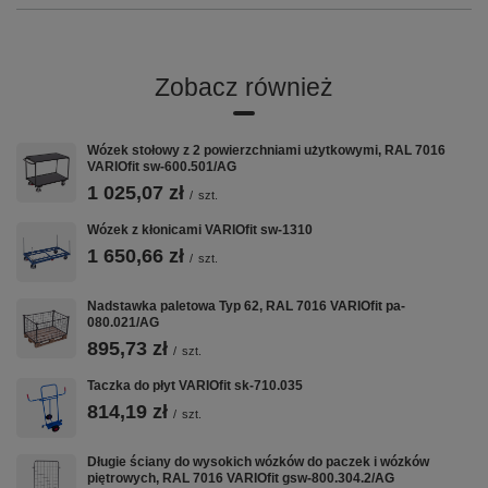
Gwarancja
12 lat
Certyfikat
TÜV
Zobacz również
Opis produktu
Wózek stołowy z 2 powierzchniami użytkowymi, RAL 7016
VARIOfit sw-600.501/AG
Wymiary zew.: 1.595 x 625 x 765 mm (szer./gł./wys.)
1 025,07 zł
/
szt.
Powierzchnia użytkowa: 690 x 425 mm (szer./gł.) Wysokość
załadunkowa: 180 mm Wysokość zabudowy skrzyni: 220
Wózek z kłonicami VARIOfit sw-1310
mm Wykonanie: * spawana konstrukcja z profili i kątowników
stalowych * z zaczepem do przyczepy (sworzeń kulkowy z
1 650,66 zł
/
szt.
zaciskiem mocującym) do samodzielnego montażu na
rowerze (dostarczany luzem), dzięki adapterowi nadaje się
do rur o średnicy 26 - 31 mm max. obciążenie dynamiczne:
Nadstawka paletowa Typ 62, RAL 7016 VARIOfit pa-
40 kg max. nacisk na zaczep: 4 kg * dyszel z przyspawaną
080.021/AG
półkolistą panewką * powierzchnia użytkowa i burty z płyty
895,73 zł
/
szt.
sklejki film/antypoślizg, wodoodpornej (antypoślizg u góry)
Kolor: RAL 7016 szary, antracytowy, malowanie proszkowe
Taczka do płyt VARIOfit sk-710.035
Koła: Koła pneumatyczne, na feldze z tworzywa z
precyzyjnym łożyskiem kulkowym, czarne, Ø 310 x 55 mm
814,19 zł
/
szt.
Nośność: 150 kg EAN-Nr.: 4035694077386
Długie ściany do wysokich wózków do paczek i wózków
piętrowych, RAL 7016 VARIOfit gsw-800.304.2/AG