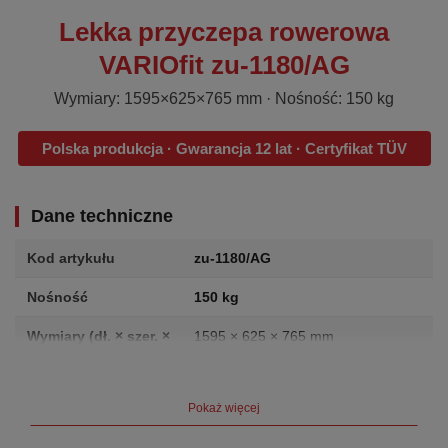
Lekka przyczepa rowerowa
VARIOfit zu-1180/AG
Wymiary: 1595×625×765 mm · Nośność: 150 kg
Polska produkcja · Gwarancja 12 lat · Certyfikat TÜV
Dane techniczne
Kod artykułu
zu-1180/AG
Nośność
150 kg
Wymiary (dł. × szer. ×
1595 × 625 × 765 mm
wys.)
Waga
16.0 kg
Pokaż więcej
Producent
VARIOfit (Cordes GmbH, Niemcy)