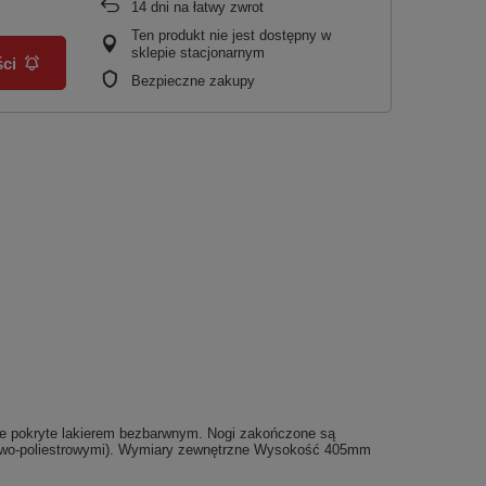
14
dni na łatwy zwrot
Ten produkt nie jest dostępny w
sklepie stacjonarnym
ci
Bezpieczne zakupy
ne pokryte lakierem bezbarwnym. Nogi zakończone są
dowo-poliestrowymi). Wymiary zewnętrzne Wysokość 405mm