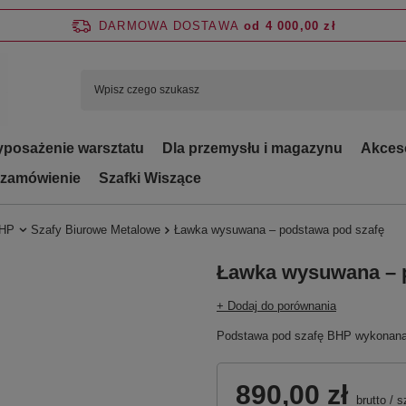
DARMOWA DOSTAWA
od 4 000,00 zł
posażenie warsztatu
Dla przemysłu i magazynu
Akces
 zamówienie
Szafki Wiszące
BHP
Szafy Biurowe Metalowe
Ławka wysuwana – podstawa pod szafę
Ławka wysuwana – 
+ Dodaj do porównania
Podstawa pod szafę BHP wykonana j
890,00 zł
brutto
/
s