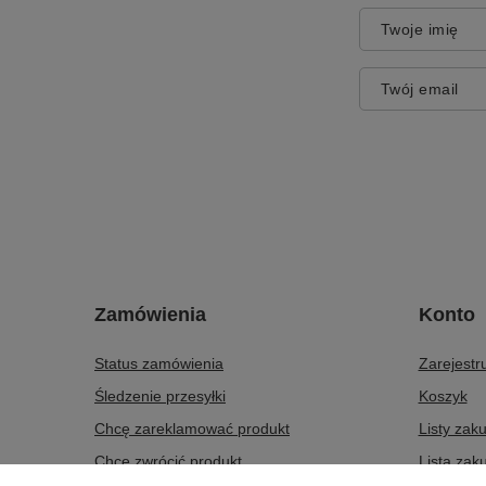
Twoje imię
Twój email
Zamówienia
Konto
Status zamówienia
Zarejestru
Śledzenie przesyłki
Koszyk
Chcę zareklamować produkt
Listy zak
Chcę zwrócić produkt
Lista zak