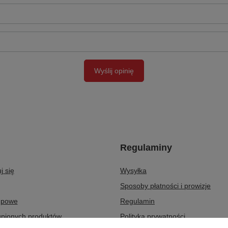
Wyślij opinię
Regulaminy
j się
Wysyłka
Sposoby płatności i prowizje
upowe
Regulamin
upionych produktów
Polityka prywatności