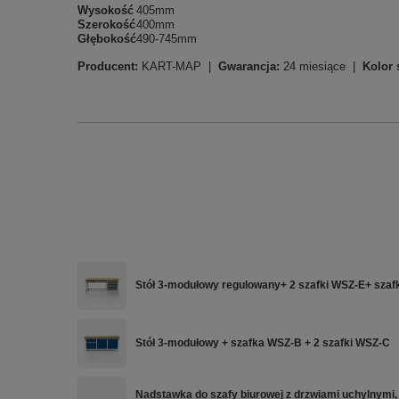
Wysokość
405mm
Szerokość
400mm
Głębokość
490-745mm
Producent:
KART-MAP |
Gwarancja:
24 miesiące |
Kolor 
Stół 3-modułowy regulowany+ 2 szafki WSZ-E+ szaf
Stół 3-modułowy + szafka WSZ-B + 2 szafki WSZ-C
Nadstawka do szafy biurowej z drzwiami uchylnymi