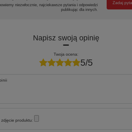
Zadaj pyt
powiemy niezwłocznie, najciekawsze pytania i odpowiedzi
publikując dla innych.
Napisz swoją opinię
Twoja ocena:
5/5
inii
zdjęcie produktu: