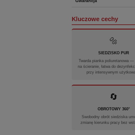
Gwarancja
Kluczowe cechy
🔩
SIEDZISKO PUR
Twarda pianka poliuretanowa —
na ścieranie, łatwa do dezynfekcj
przy intensywnym użytkow
🔄
OBROTOWY 360°
Swobodny obrót siedziska umo
zmianę kierunku pracy bez ws