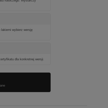
atu roboczego. Wystarczy
lakierni wybierz wersję
rtyfikatu dla konkretnej wersji.
wane