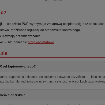
ło?
ji
— siedzisko PUR wytrzymuje zmianową eksploatację bez odkształce
stawa, możliwość regulacji do stanowiska kontrolnego
 ułatwiają przemieszczanie
we
— uzupełnienie
stoły warsztatowe
nia
UR od tapicerowanego?
twarde, odporne na ścieranie, olejoodporne i łatwe do dezynfekcji — idealne n
przy biurku, ale trudniejsze w utrzymaniu czystości w warunkach przemysłow
ość siedziska?