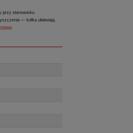
y przy stanowisku
zyszczenia — kółka ułatwiają
zynowe
.