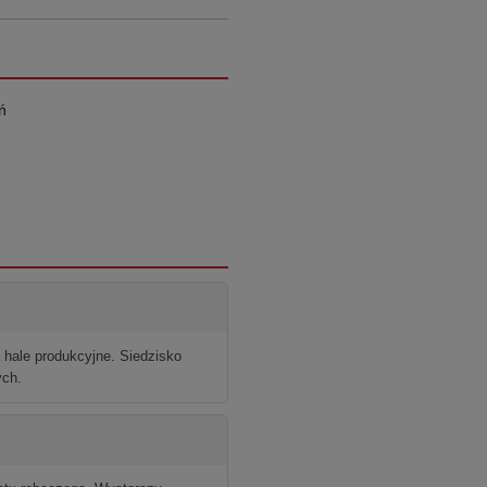
ń
a hale produkcyjne. Siedzisko
ych.