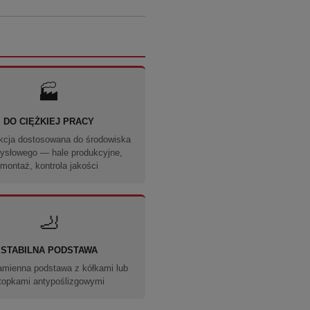
🏭
DO CIĘŻKIEJ PRACY
kcja dostosowana do środowiska
ysłowego — hale produkcyjne,
montaż, kontrola jakości
🦶
STABILNA PODSTAWA
amienna podstawa z kółkami lub
topkami antypoślizgowymi