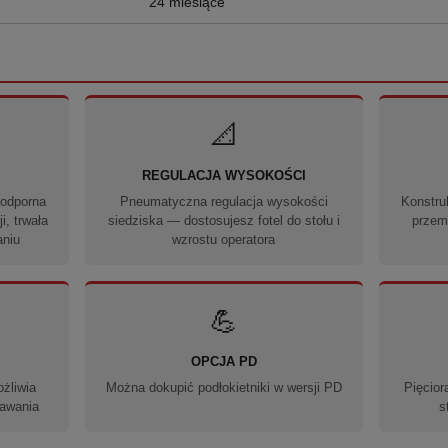
24 miesiące
📐
REGULACJA WYSOKOŚCI
 odporna
Pneumatyczna regulacja wysokości
Konstru
i, trwała
siedziska — dostosujesz fotel do stołu i
przem
aniu
wzrostu operatora
💪
OPCJA PD
żliwia
Można dokupić podłokietniki w wersji PD
Pięcior
tawania
s