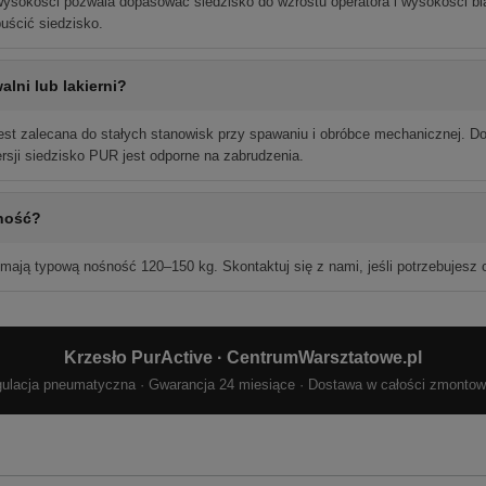
ysokości pozwala dopasować siedzisko do wzrostu operatora i wysokości bl
puścić siedzisko.
alni lub lakierni?
est zalecana do stałych stanowisk przy spawaniu i obróbce mechanicznej. Do 
sji siedzisko PUR jest odporne na zabrudzenia.
śność?
mają typową nośność 120–150 kg. Skontaktuj się z nami, jeśli potrzebujesz ce
Krzesło PurActive · CentrumWarsztatowe.pl
ulacja pneumatyczna · Gwarancja 24 miesiące · Dostawa w całości zmonto