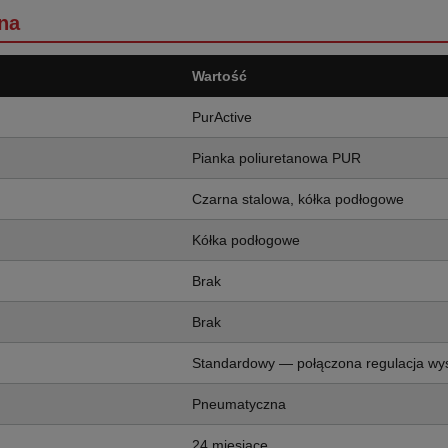
na
Wartość
PurActive
Pianka poliuretanowa PUR
Czarna stalowa, kółka podłogowe
Kółka podłogowe
Brak
Brak
Standardowy — połączona regulacja wy
Pneumatyczna
24 miesiące