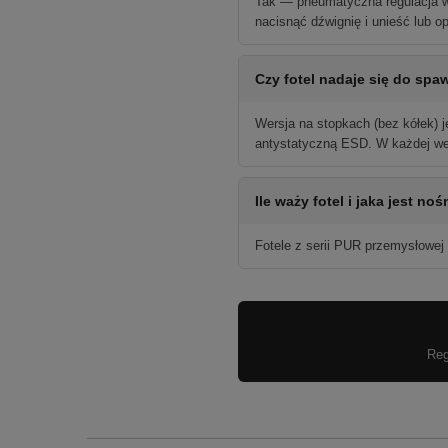
Tak — pneumatyczna regulacja w
nacisnąć dźwignię i unieść lub o
Czy fotel nadaje się do spaw
Wersja na stopkach (bez kółek) j
antystatyczną ESD. W każdej wer
Ile waży fotel i jaka jest no
Fotele z serii PUR przemysłowej 
Reg