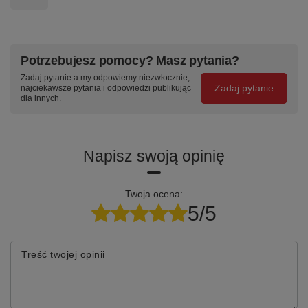
⚙️
💪
🦶
Potrzebujesz pomocy? Masz pytania?
ASYNCHRO
LEKKA
PODNÓŻEK
Zadaj pytanie a my odpowiemy niezwłocznie,
KONSTRUKCJA
H+RING
Zadaj pytanie
najciekawsze pytania i odpowiedzi publikując
Niezależna
dla innych.
regulacja
Bez
Pierścień
oparcia i
podłokietników
nożny przy
siedziska —
— swobodne
wysokich
każdy
wyjście i łatwe
stołach
Napisz swoją opinię
znajdzie
przemieszczanie
swoją
pozycję
Twoja ocena:
5/5
Specyfikacja techniczna
Treść twojej opinii
Parametr
Wartość
Seria
KomfortMax