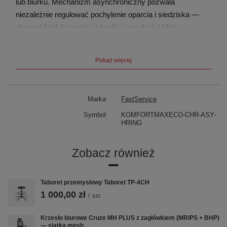
lub biurku. Mechanizm asynchroniczny pozwala
niezależnie regulować pochylenie oparcia i siedziska —
dopasuj fotel do swojej sylwetki i wysokości blatu.
Podnóżek H+RING utrzymuje ergonomiczną pozycję nóg
przy wysokich stołach. Uzupełnij stanowisko o
stoły
Pokaż więcej
warsztatowe
lub
wózki narzędziowe
.
Szybki przegląd
Marka
FastService
Symbol
KOMFORTMAXECO-CHR-ASY-
Siedzisko i oparcie
EKOSKÓRA
HRING
Podstawa
Chromowana stalowa, stopki
antypoślizgowe
Zobacz również
Podłokietniki
Brak
Taboret przemysłowy Taboret TP-4CH
Podnóżek H+RING
Tak
1 000,00 zł
/
szt.
Mechanizm
Asynchroniczny
Krzesło biurowe Cruze MH PLUS z zagłówkiem (MRiPS + BHP)
— siatka mesh