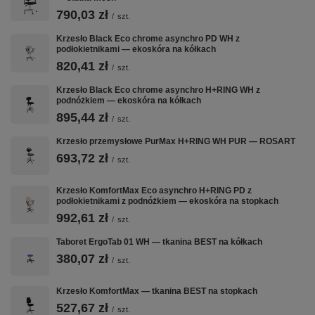
Regulacja wys.
Pneumatyczna
790,03 zł
/
szt.
Krzesło Black Eco chrome asynchro PD WH z
Gwarancja
24 miesiące
podłokietnikami — ekoskóra na kółkach
820,41 zł
/
szt.
Kluczowe cechy
Krzesło Black Eco chrome asynchro H+RING WH z
podnóżkiem — ekoskóra na kółkach
895,44 zł
/
szt.
🪑
📐
🔄
Krzesło przemysłowe PurMax H+RING WH PUR — ROSART
693,72 zł
/
szt.
EKOSKÓRA
REGULACJA
OBROTOWY
WYSOKOŚCI
360°
Gładka
Krzesło KomfortMax Eco asynchro H+RING PD z
ekoskóra
Pneumatyczna
Swobodny
podłokietnikami z podnóżkiem — ekoskóra na stopkach
łatwa do
regulacja
obrót pozwala
992,61 zł
/
szt.
przetarcia
wysokości
pracować w
wilgotną
siedziska —
różnych
Taboret ErgoTab 01 WH — tkanina BEST na kółkach
ściereczką —
prosta obsługa
kierunkach
380,07 zł
/
szt.
estetyczny
jednym ruchem
bez
wygląd i
dźwigni
wstawania z
komfort w
fotela
Krzesło KomfortMax — tkanina BEST na stopkach
jednym
527,67 zł
/
szt.