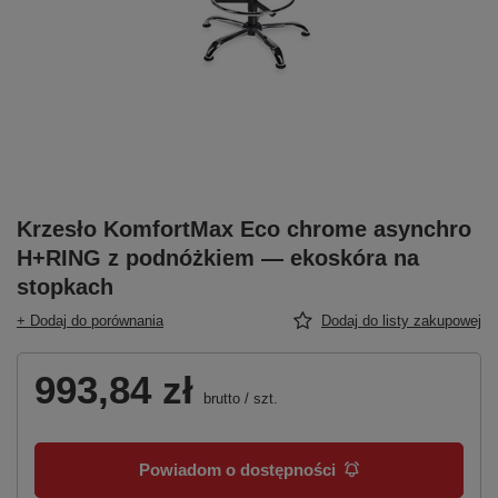
Krzesło KomfortMax Eco chrome asynchro
H+RING z podnóżkiem — ekoskóra na
stopkach
+ Dodaj do porównania
Dodaj do listy zakupowej
993,84 zł
brutto
/
szt.
Powiadom o dostępności