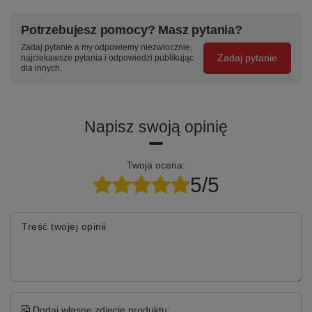
ERGONOMIA
LEKKA
PODNÓŻEK
KONSTRUKCJA
H+RING
Potrzebujesz pomocy? Masz pytania?
Wyprofilowane
siedzisko i
Bez
Pierścień
Zadaj pytanie a my odpowiemy niezwłocznie,
Zadaj pytanie
najciekawsze pytania i odpowiedzi publikując
oparcie
podłokietników
nożny przy
dla innych.
zapewnia
— swobodne
wysokich
wsparcie
wyjście i łatwe
stołach
kręgosłupa
przemieszczanie
Napisz swoją opinię
Specyfikacja techniczna
Twoja ocena:
5/5
Parametr
Wartość
Seria
Black Eco
Treść twojej opinii
Siedzisko / oparcie
ekoskóra
Podstawa
Czarna stalowa, kółka
podłogowe
Ruch podstawy
Dodaj własne zdjęcie produktu:
Kółka podłogowe