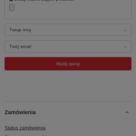
Podłokietniki
Brak
Podnóżek
Pierścień H+RING
Twoje imię
Mechanizm
Standardowy — połączona
regulacja wysokości
Twój email
Regulacja wysokości
Pneumatyczna
Wyślij opinię
Gwarancja
24 miesiące
Dla kogo jest to krzesło?
Pracownicy montażu i stanowisk warsztatowych
—
wielogodzinna praca w komforcie
Zamówienia
Technicy i monterzy
— łatwa zmiana stanowiska dzięki
kółkom
Status zamówienia
Kontrola jakości i laboratorium
— podnóżek H+RING do