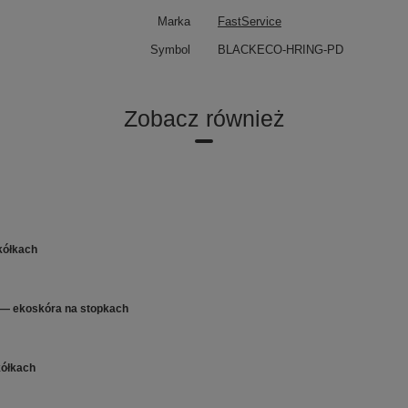
Marka
FastService
Symbol
BLACKECO-HRING-PD
Zobacz również
kółkach
 — ekoskóra na stopkach
kółkach