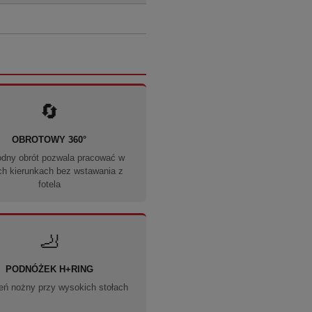
🔄
OBROTOWY 360°
dny obrót pozwala pracować w
ch kierunkach bez wstawania z
fotela
🦶
PODNÓŻEK H+RING
ień nożny przy wysokich stołach