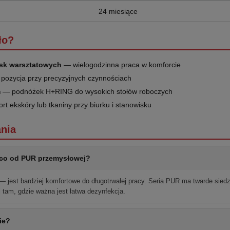
24 miesiące
ło?
sk warsztatowych
— wielogodzinna praca w komforcie
 pozycja przy precyzyjnych czynnościach
m
— podnóżek H+RING do wysokich stołów roboczych
t ekskóry lub tkaniny przy biurku i stanowisku
nia
 Eco od PUR przemysłowej?
 jest bardziej komfortowe do długotrwałej pracy. Seria PUR ma twarde siedz
 tam, gdzie ważna jest łatwa dezynfekcja.
ie?