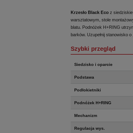
Krzesło Black Eco
z siedziski
warsztatowym, stole montażowym
blatu. Podnóżek H+RING utrzymu
barków. Uzupełnij stanowisko o
Szybki przegląd
Siedzisko i oparcie
Podstawa
Podłokietniki
Podnóżek H+RING
Mechanizm
Regulacja wys.