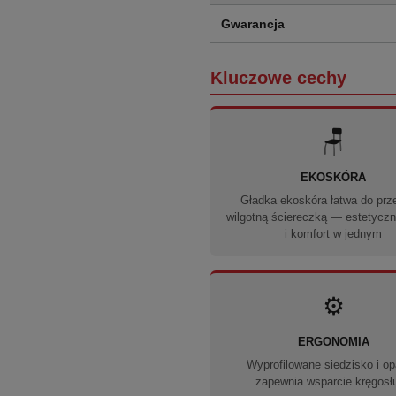
Gwarancja
Kluczowe cechy
🪑
EKOSKÓRA
Gładka ekoskóra łatwa do prze
wilgotną ściereczką — estetycz
i komfort w jednym
⚙️
ERGONOMIA
Wyprofilowane siedzisko i op
zapewnia wsparcie kręgosł