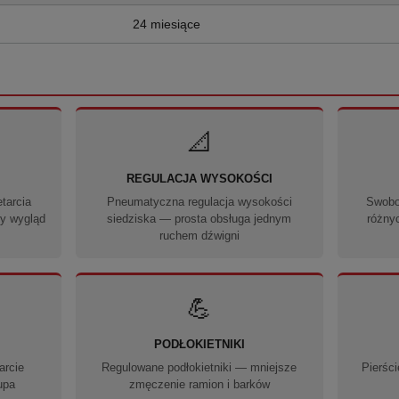
24 miesiące
📐
REGULACJA WYSOKOŚCI
tarcia
Pneumatyczna regulacja wysokości
Swobo
ny wygląd
siedziska — prosta obsługa jednym
różny
ruchem dźwigni
💪
PODŁOKIETNIKI
arcie
Regulowane podłokietniki — mniejsze
Pierśc
upa
zmęczenie ramion i barków