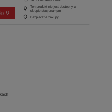
14
dni na łatwy zwrot
Ten produkt nie jest dostępny w
sklepie stacjonarnym
ci
Bezpieczne zakupy
pkach