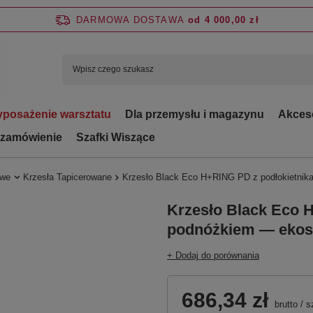
DARMOWA DOSTAWA
od 4 000,00 zł
posażenie warsztatu
Dla przemysłu i magazynu
Akces
 zamówienie
Szafki Wiszące
owe
Krzesła Tapicerowane
Krzesło Black Eco H+RING PD z podłokietnik
Krzesło Black Eco 
podnóżkiem — ekos
+ Dodaj do porównania
686,34 zł
brutto
/
s