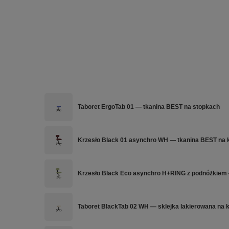
Taboret ErgoTab 01 — tkanina BEST na stopkach
Krzesło Black 01 asynchro WH — tkanina BEST na 
Krzesło Black Eco asynchro H+RING z podnóżkiem
Taboret BlackTab 02 WH — sklejka lakierowana na 