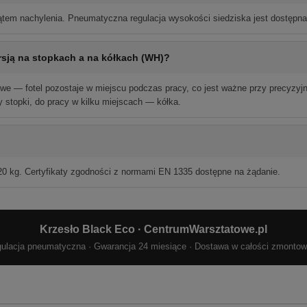
ątem nachylenia. Pneumatyczna regulacja wysokości siedziska jest dostępn
rsją na stopkach a na kółkach (WH)?
owe — fotel pozostaje w miejscu podczas pracy, co jest ważne przy precyzy
 stopki, do pracy w kilku miejscach — kółka.
120 kg. Certyfikaty zgodności z normami EN 1335 dostępne na żądanie.
Krzesło Black Eco · CentrumWarsztatowe.pl
ulacja pneumatyczna · Gwarancja 24 miesiące · Dostawa w całości zmonto