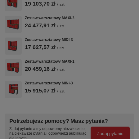
Blat sklejka 40 mm wyłożony blachą nierdzewną AISI304 gr.
19 103,70 zł
/
szt.
1,5 mm
Blat z klepki dębowej 40 mm
Blat sklejka 40 mm wyłożony matą poliuretanową 1 mm +
Zestaw warsztatowy MAXI-3
kątowniki
24 477,91 zł
Blat sklejka 40 mm pokryta 2 mm warstwą poliuretanu
/
szt.
Więcej informacji na temat blatów znajdziesz tutaj:
Blaty robocze
Zestaw warsztatowy MIDI-3
17 627,57 zł
/
szt.
6. Szafa warsztatowa
Wybierz jedną z dwóch dostępnych szaf warsztatowych:
Zestaw warsztatowy MAXI-1
20 459,16 zł
Szafa M-3-02-01
/
szt.
Szafa M-3-01-00
Każda z tych szaf oferuje dużo miejsca na narzędzia i akcesoria.
Zestaw warsztatowy MINI-3
15 915,07 zł
/
szt.
7. Tablica warsztatowa
Na koniec wybierz odpowiednią tablicę narzędziową do organizacji
narzędzi. Dostępne opcje to:
Potrzebujesz pomocy? Masz pytania?
N207-01
N207-01-01
Zadaj pytanie a my odpowiemy niezwłocznie,
N207-01-02
Zadaj pytanie
najciekawsze pytania i odpowiedzi publikując
N207-01-E
dla innych.