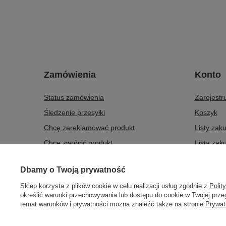
Zamówienia
Konto
Status zamówienia
Zarejestru
Śledzenie przesyłki
Koszyk
Chcę zareklamować produkt
Listy zak
Chcę zwrócić produkt
Lista zak
Chcę wymienić produkt
Historia t
Dbamy o Twoją prywatność
Kontakt
Moje raba
Sklep korzysta z plików cookie w celu realizacji usług zgodnie z
Polit
Newslette
określić warunki przechowywania lub dostępu do cookie w Twojej przeg
temat warunków i prywatności można znaleźć także na stronie
Prywat
508372615
biuro@centrumwarsztatowe.pl
CentrumWars