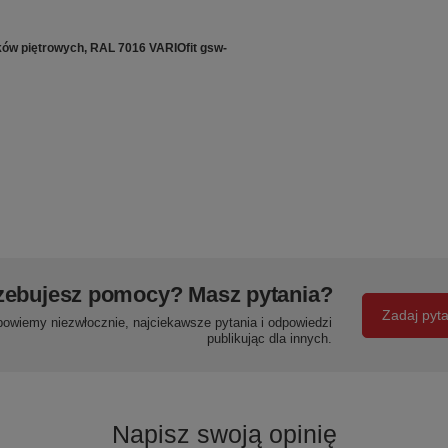
ków piętrowych, RAL 7016 VARIOfit gsw-
zebujesz pomocy? Masz pytania?
Zadaj pyt
powiemy niezwłocznie, najciekawsze pytania i odpowiedzi
publikując dla innych.
Napisz swoją opinię