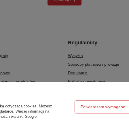
Regulaminy
j się
Wysyłka
Sposoby płatności i prowizje
upowe
Regulamin
upionych produktów
Polityka prywatności
ransakcji
Odstąpienie od umowy
ty
Zarządzaj plikami cookie
yką dotyczącą cookies
. Możesz
Potwierdzam wymagane
r
lądarce. Więcej informacji na
ność i warunki Google
.
ztatowe.pl
,
Hetmańska 25
,
15-727
Białystok