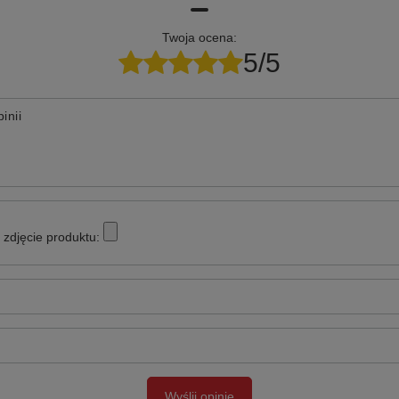
Twoja ocena:
5/5
inii
zdjęcie produktu:
Wyślij opinię