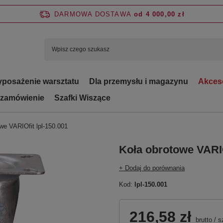
DARMOWA DOSTAWA
od 4 000,00 zł
posażenie warsztatu
Dla przemysłu i magazynu
Akces
 zamówienie
Szafki Wiszące
we VARIOfit lpl-150.001
Koła obrotowe VARIO
+ Dodaj do porównania
Kod:
lpl-150.001
216,58 zł
brutto
/
s