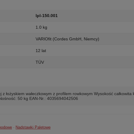
lpl-150.001
1.0 kg
VARIOfit (Cordes GmbH, Niemcy)
12 lat
TÜV
j z łożyskiem wałeczkowym z profilem rowkowym Wysokość całkowita k
 Nośność: 50 kg EAN-Nr.: 4035694042506
chodowe
·
Nadstawki Paletowe