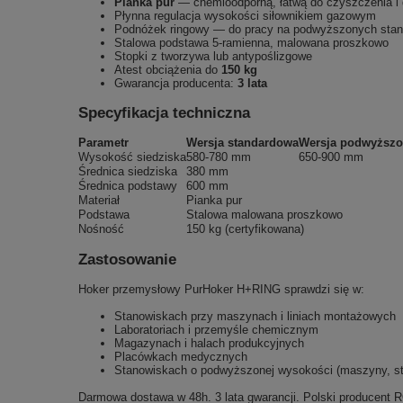
Pianka pur
— chemioodporną, łatwą do czyszczenia i 
Płynna regulacja wysokości siłownikiem gazowym
Podnóżek ringowy — do pracy na podwyższonych sta
Stalowa podstawa 5-ramienna, malowana proszkowo
Stopki z tworzywa lub antypoślizgowe
Atest obciążenia do
150 kg
Gwarancja producenta:
3 lata
Specyfikacja techniczna
Parametr
Wersja standardowa
Wersja podwyższ
Wysokość siedziska
580-780 mm
650-900 mm
Średnica siedziska
380 mm
Średnica podstawy
600 mm
Materiał
Pianka pur
Podstawa
Stalowa malowana proszkowo
Nośność
150 kg (certyfikowana)
Zastosowanie
Hoker przemysłowy PurHoker H+RING sprawdzi się w:
Stanowiskach przy maszynach i liniach montażowych
Laboratoriach i przemyśle chemicznym
Magazynach i halach produkcyjnych
Placówkach medycznych
Stanowiskach o podwyższonej wysokości (maszyny, sto
Darmowa dostawa w 48h. 3 lata gwarancji. Polski producent