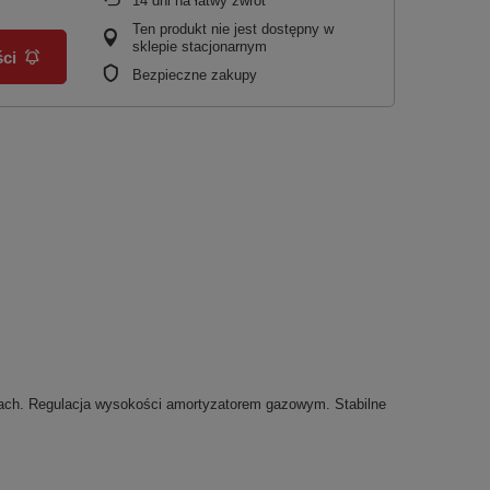
14
dni na łatwy zwrot
Ten produkt nie jest dostępny w
sklepie stacjonarnym
ci
Bezpieczne zakupy
kach. Regulacja wysokości amortyzatorem gazowym. Stabilne