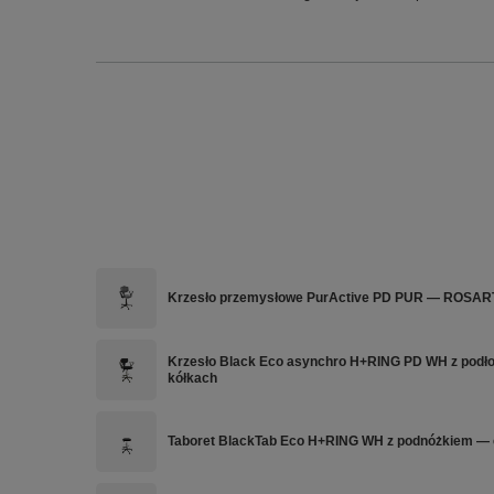
Krzesło przemysłowe PurActive PD PUR — ROSAR
Krzesło Black Eco asynchro H+RING PD WH z podło
kółkach
Taboret BlackTab Eco H+RING WH z podnóżkiem — 