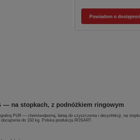
Powiadom o dostępnoś
 — na stopkach, z podnóżkiem ringowym
egralną PUR — chemioodporną, łatwą do czyszczenia i dezynfekcji, na stop
st obciążenia do 150 kg. Polska produkcja ROSART.