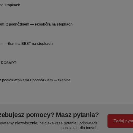
na stopkach
ami z podnóżkiem — ekoskóra na stopkach
m — tkanina BEST na stopkach
 — ROSART
podłokietnikami z podnóżkiem — tkanina
zebujesz pomocy? Masz pytania?
Zadaj pyt
powiemy niezwłocznie, najciekawsze pytania i odpowiedzi
publikując dla innych.