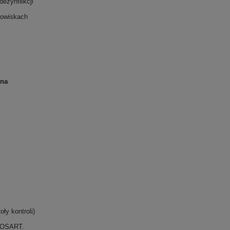
dezynfekcji
nowiskach
ona
ły kontroli)
 ROSART.