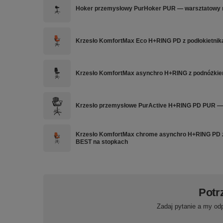
Hoker przemysłowy PurHoker PUR — warsztatowy 
Krzesło KomfortMax Eco H+RING PD z podłokietnik
Krzesło KomfortMax asynchro H+RING z podnóżkie
Krzesło przemysłowe PurActive H+RING PD PUR
Krzesło KomfortMax chrome asynchro H+RING PD z 
BEST na stopkach
Potr
Zadaj pytanie a my od