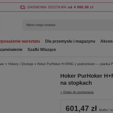
DARMOWA DOSTAWA
od 4 000,00 zł
posażenie warsztatu
Dla przemysłu i magazynu
Akces
 zamówienie
Szafki Wiszące
owe
Hokery i Dżokeje
Hoker PurHoker H+RING z podnóżkiem — pianka 
Hoker PurHoker H+
na stopkach
+ Dodaj do porównania
601,47 zł
brutto
/
s