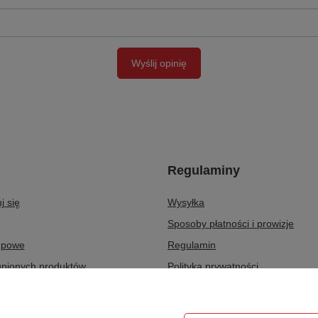
Wyślij opinię
Regulaminy
j się
Wysyłka
Sposoby płatności i prowizje
upowe
Regulamin
upionych produktów
Polityka prywatności
ransakcji
Odstąpienie od umowy
ty
Zarządzaj plikami cookie