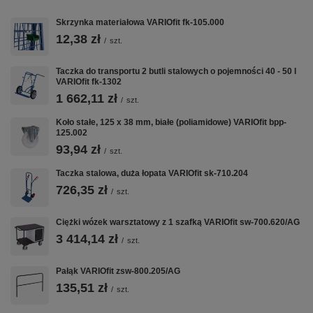
opon o średnicy 820 mm zamiast 650 mm * do powiększenia
1 poziomu potrzebne są 4 elenty dystansowe Powierzchnia
Skrzynka materiałowa VARIOfit fk-105.000
ocynkowana ogniowo EAN-Nr.: 4035694013162
12,38 zł
/
szt.
Taczka do transportu 2 butli stalowych o pojemności 40 - 50 l
VARIOfit fk-1302
VARIOfit w CentrumWarsztatowe.pl:
1 662,11 zł
Wózki Platformowe
·
Wózki Magazynowe
·
Taczki i Wózki Schodowe
·
/
szt.
Nadstawki Paletowe
Koło stałe, 125 x 38 mm, białe (poliamidowe) VARIOfit bpp-
125.002
93,94 zł
/
szt.
Taczka stalowa, duża łopata VARIOfit sk-710.204
726,35 zł
/
szt.
Ciężki wózek warsztatowy z 1 szafką VARIOfit sw-700.620/AG
3 414,14 zł
/
szt.
Pałąk VARIOfit zsw-800.205/AG
135,51 zł
/
szt.