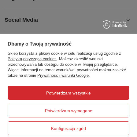
Social Media
Dbamy o Twoją prywatność
Sklep korzysta z plików cookie w celu realizacji usług zgodnie z
508372615
biuro@centrumwarsztatowe.pl
Polityką dotyczącą cookies
. Możesz określić warunki
CentrumWarsztatowe.pl
,
Hetmańska 25
,
15-727
Białystok
przechowywania lub dostępu do cookie w Twojej przeglądarce.
Więcej informacji na temat warunków i prywatności można znaleźć
także na stronie
Prywatność i warunki Google
.
W sklepie prezentujemy ceny brutto (z VAT).
Potwierdzam wszystkie
Potwierdzam wymagane
Konfiguracja zgód