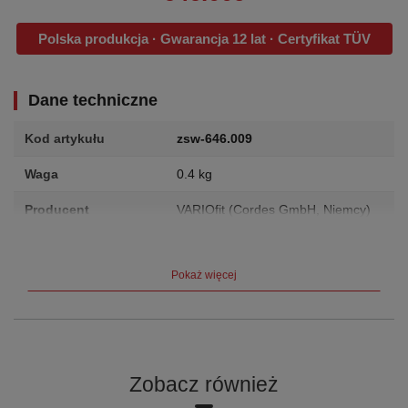
Polska produkcja · Gwarancja 12 lat · Certyfikat TÜV
Dane techniczne
Kod artykułu
zsw-646.009
Waga
0.4 kg
Producent
VARIOfit (Cordes GmbH, Niemcy)
Gwarancja
12 lat
Pokaż więcej
Certyfikat
TÜV
Opis produktu
Długość całkowita: 205 mm Długość użytkowa: 160 mm
Zobacz również
Średnica rury: 33 mm * włożenie elementów dystansowych w
rury regału lub wózka do opon umożliwia magazynowanie