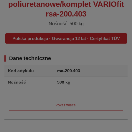
poliuretanowe/komplet VARIOfit
rsa-200.403
Nośność: 500 kg
Polska produkcja · Gwarancja 12 lat · Certyfikat TÜV
Dane techniczne
Kod artykułu
rsa-200.403
Nośność
500 kg
Waga
1.0 kg
Producent
VARIOfit (Cordes GmbH, Niemcy)
Pokaż więcej
Gwarancja
12 lat
Certyfikat
TÜV