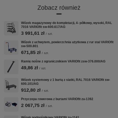
Zobacz również
Opis produktu
Wózek magazynowy do kompletacji, 4- półkowy, wysoki, RAL
na feldze aluminiowej z precyzyjnym łożyskiem kulkowym,
7016 VARIOfit sw-600.617/AG
92° Shore A 2 koła z hamulcem - dpt-200.007 2 koła stałe -
bpt-200.007 (do zamontowania w kontenerze przechylnym)
3 991,61 zł
/
szt.
Nośność/koło: 500 kg Nośność: 1.500 kg EAN-Nr.:
4035694012844
Wózek z uchwytem, powierzchnia użytkowa z rur stal VARIOfit
sw-500.801
671,85 zł
/
szt.
Ramię nośne z ogranicznikiem VARIOfit zsw-376.000/AG
VARIOfit w CentrumWarsztatowe.pl:
Wózki Platformowe
·
Wózki Magazynowe
·
Taczki i Wózki Schodowe
·
49,86 zł
/
szt.
Nadstawki Paletowe
Wózek systemowy z 1 burtą z siatki, RAL 7016 VARIOfit sw-
600.101/AG
912,80 zł
/
szt.
Przyczepa rowerowa z burtami VARIOfit zu-1392
2 067,75 zł
/
szt.
Wózek podnośnikowy VARIOfit zu-1141