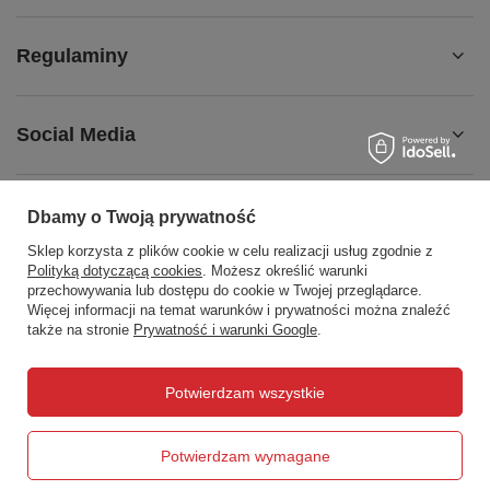
Regulaminy
Social Media
Dbamy o Twoją prywatność
Sklep korzysta z plików cookie w celu realizacji usług zgodnie z
508372615
biuro@centrumwarsztatowe.pl
Polityką dotyczącą cookies
. Możesz określić warunki
CentrumWarsztatowe.pl
,
Hetmańska 25
,
15-727
Białystok
przechowywania lub dostępu do cookie w Twojej przeglądarce.
Więcej informacji na temat warunków i prywatności można znaleźć
także na stronie
Prywatność i warunki Google
.
W sklepie prezentujemy ceny brutto (z VAT).
Potwierdzam wszystkie
Potwierdzam wymagane