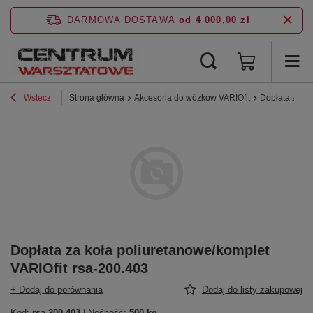
DARMOWA DOSTAWA
od 4 000,00 zł
Wstecz
Strona główna
Akcesoria do wózków VARIOfit
Dopłata za ko
Dopłata za koła poliuretanowe/komplet
VARIOfit rsa-200.403
+ Dodaj do porównania
Dodaj do listy zakupowej
Kod:
rsa-200.403
| Nośność:
500 kg