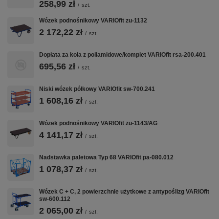
🛞
🦶
⚖️
258,99 zł
/
szt.
KOŁA TPR
HAMULEC
NOŚNOŚĆ 400
Wózek podnośnikowy VARIOfit zu-1132
Ø200 MM
EASYSTOP
KG
2 172,22 zł
/
szt.
Bezśladowe —
Centralny nożny
Certyfikowana
nie niszczą
— blokuje oba
przez TÜV —
Dopłata za koła z poliamidowe/komplet VARIOfit rsa-200.401
posadzek
koła jednym
bezpieczna
epoksydowych
695,56 zł
ruchem, bez
praca z ciężkimi
/
szt.
ani płytek
schylania się
ładunkami
ceramicznych
Niski wózek półkowy VARIOfit sw-700.241
1 608,16 zł
/
szt.
🪵
🏭
🛡️
Wózek podnośnikowy VARIOfit zu-1143/AG
4 141,17 zł
/
szt.
BLAT MDF /
POLSKA
GWARANCJA
BUKI
PRODUKCJA
12 LAT
Nadstawka paletowa Typ 68 VARIOfit pa-080.012
Płyta MDF w
Produkowany w
Najdłuższa w tej
okleinie bukowej
Polsce,
klasie wózków.
1 078,37 zł
/
szt.
— odporny na
spawana stal
Certyfikat TÜV
zarysowania,
malowana
potwierdzony
Wózek C + C, 2 powierzchnie użytkowe z antypoślizg VARIOfit
łatwy do
proszkowo —
niezależnie
sw-600.112
utrzymania
wysoka jakość
2 065,00 zł
/
szt.
wykonania