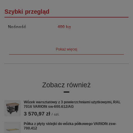
Szybki przegląd
Nośność
400 kg
Wymiary platformy
2190×800 mm
Pokaż więcej
Wysokość całkowita
925 mm
Masa własna
135.0 kg
Koła
TPR Ø160 mm, bezśladowe
Zobacz również
Hamulec
EasySTOP — centralny, nożny
Gwarancja
12 lat
Wózek warsztatowy z 3 powierzchniami użytkowymi, RAL
7016 VARIOfit sw-600.612/AG
Kluczowe cechy
3 570,97 zł
/
szt.
Półka z płyty sklejki do wózka półkowego VARIOfit zsw-
700.412