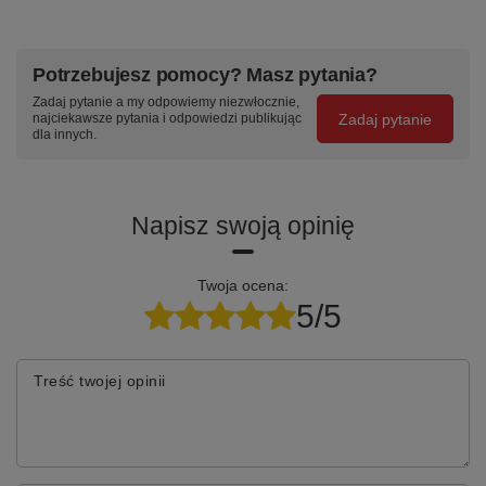
Specyfikacja techniczna
Potrzebujesz pomocy? Masz pytania?
Zadaj pytanie a my odpowiemy niezwłocznie,
Parametr
Wartość
Zadaj pytanie
najciekawsze pytania i odpowiedzi publikując
dla innych.
Kod produktu
sw-800.619/AG
Nośność
400 kg
Napisz swoją opinię
Wymiary platformy
2190×800 mm
(szer.×gł.)
Twoja ocena:
Wysokość całkowita
925 mm
5/5
Masa własna
135.0 kg
Blat
Płyta MDF z okleiną bukową
Treść twojej opinii
Konstrukcja
Spawana stal, malowanie
proszkowe
Koła
TPR Ø160 mm, bezśladowe,