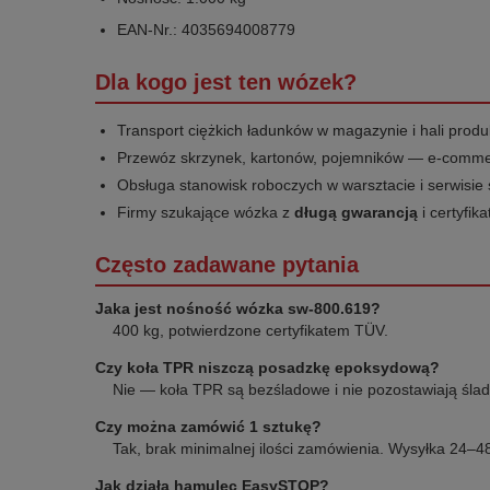
EAN-Nr.: 4035694008779
Dla kogo jest ten wózek?
Transport ciężkich ładunków w magazynie i hali produ
Przewóz skrzynek, kartonów, pojemników — e-commer
Obsługa stanowisk roboczych w warsztacie i serwis
Firmy szukające wózka z
długą gwarancją
i certyfi
Często zadawane pytania
Jaka jest nośność wózka sw-800.619?
400 kg, potwierdzone certyfikatem TÜV.
Czy koła TPR niszczą posadzkę epoksydową?
Nie — koła TPR są bezśladowe i nie pozostawiają śla
Czy można zamówić 1 sztukę?
Tak, brak minimalnej ilości zamówienia. Wysyłka 24–48
Jak działa hamulec EasySTOP?