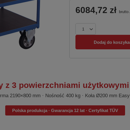
6084,72 zł
brutto
Dodaj do koszyka
y z 3 powierzchniami użytkowymi
orma 2190×800 mm · Nośność 400 kg · Koła Ø200 mm Ea
Polska produkcja · Gwarancja 12 lat · Certyfikat TÜV