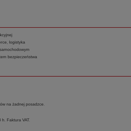
kcyjnej
ce, logistyka
ie samochodowym
katem bezpieczeństwa
dów na żadnej posadzce.
 h. Faktura VAT.