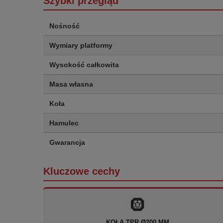
Szybki przegląd
Nośność
Wymiary platformy
Wysokość całkowita
Masa własna
Koła
Hamulec
Gwarancja
Kluczowe cechy
🛞
KOŁA TPR Ø200 MM