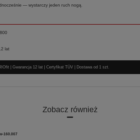
ednocześnie — wystarczy jeden ruch nogą.
/800
2 lat
fit | Gwarancja 12 lat | Certyfikat TÜV | Dostawa od 1 szt.
Zobacz również
w-160.007