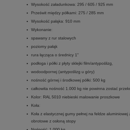
Wysokość załadunkowa: 295 / 605 / 925 mm
Prześwit między półkami: 275 / 285 mm
Wysokość pałąka: 910 mm
Wykonanie:
spawany z rur stalowych
poziomy pałąk
rura łącząca o średnicy 1"
podłoga i półki z płyty sklejki film/antypoślizg,
wodoodpornej (antypoślizg u góry)
nośność górnej i środkowej półki: 500 kg
całkowita nośność 1.000 kg nie powinna zostać prze
Kolor: RAL 5010 niebieski malowanie proszkowe
Koła:
Koła z elastycznej gumy pełnej na feldze aluminiowe
obrotowe z osłoną stopy
Nośność: 1.000 kg