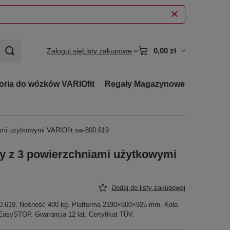
0,00 zł
Zaloguj się
Listy zakupowe
oria do wózków VARIOfit
Regały Magazynowe
ami użytkowymi VARIOfit sw-800.619
wy z 3 powierzchniami użytkowymi
Dodaj do listy zakupowej
0.619. Nośność 400 kg. Platforma 2190×800×925 mm. Koła
asySTOP. Gwarancja 12 lat. Certyfikat TÜV.