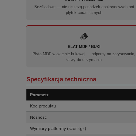
Bezśladowe — nie niszczą posadzek epoksydowych ani
płytek ceramicznych
🪵
BLAT MDF / BUKI
Płyta MDF w okleinie bukowej — odporny na zarysowania,
łatwy do utrzymania
Specyfikacja techniczna
Parametr
Kod produktu
Nośność
Wymiary platformy (szer.×gł.)