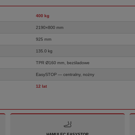
400 kg
2190×800 mm
925 mm
135.0 kg
TPR Ø160 mm, bezśladowe
EasySTOP — centralny, nożny
12 lat
🦶
HAMULEC EASYSTOP