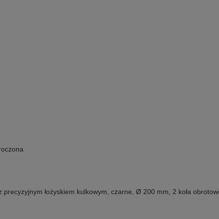
kroczona
j z precyzyjnym łożyskiem kulkowym, czarne, Ø 200 mm, 2 koła obrotow