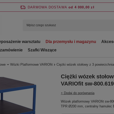
DARMOWA DOSTAWA
od 4 000,00 zł
posażenie warsztatu
Dla przemysłu i magazynu
Akces
 zamówienie
Szafki Wiszące
towe
Wózki Platformowe VARIOfit
Ciężki wózek stołowy z 3 powierzchni
Ciężki wózek stoło
VARIOfit sw-800.619
+ Dodaj do porównania
Wózek platformowy VARIOfit sw-80
TPR Ø200 mm, centralny hamulec E