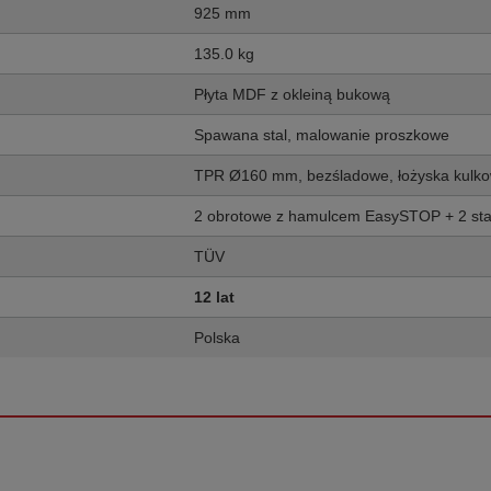
925 mm
135.0 kg
Płyta MDF z okleiną bukową
Spawana stal, malowanie proszkowe
TPR Ø160 mm, bezśladowe, łożyska kulk
2 obrotowe z hamulcem EasySTOP + 2 sta
TÜV
12 lat
Polska