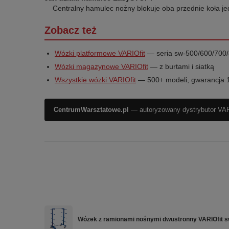
Centralny hamulec nożny blokuje oba przednie koła j
Zobacz też
Wózki platformowe VARIOfit
— seria sw-500/600/700
Wózki magazynowe VARIOfit
— z burtami i siatką
Wszystkie wózki VARIOfit
— 500+ modeli, gwarancja 1
CentrumWarsztatowe.pl
— autoryzowany dystrybutor VARIO
Wózek z ramionami nośnymi dwustronny VARIOfit s