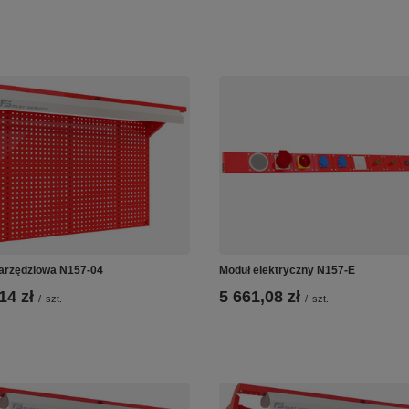
narzędziowa N157-04
Moduł elektryczny N157-E
14 zł
5 661,08 zł
/
szt.
/
szt.