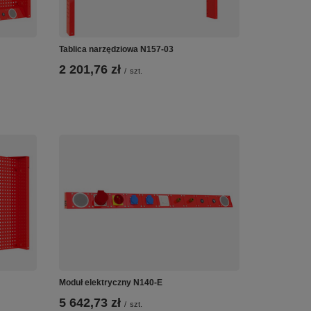
Tablica narzędziowa N157-03
2 201,76 zł
/
szt.
Moduł elektryczny N140-E
5 642,73 zł
/
szt.