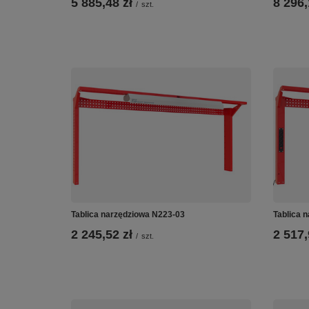
5 885,48 zł
8 296,
/
szt.
Tablica narzędziowa N223-03
Tablica 
2 245,52 zł
2 517,
/
szt.