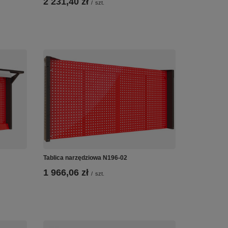
2 231,40 zł
/
szt.
Tablica narzędziowa N196-02
1 966,06 zł
/
szt.