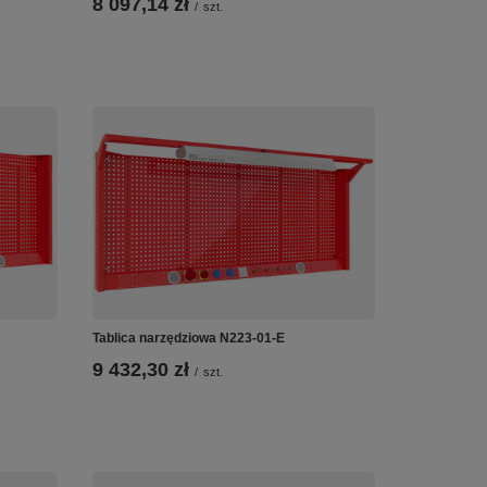
8 097,14 zł
/
szt.
Tablica narzędziowa N223-01-E
9 432,30 zł
/
szt.