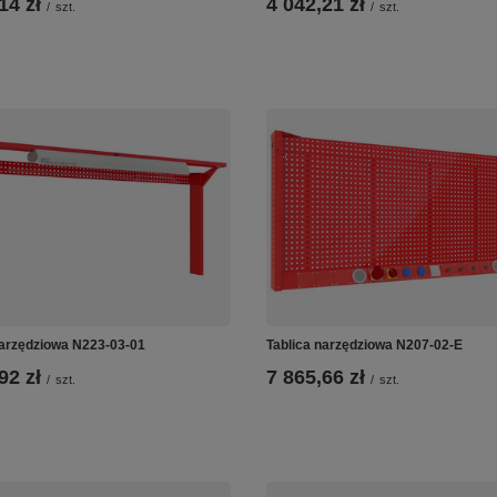
14 zł
4 042,21 zł
/
szt.
/
szt.
narzędziowa N223-03-01
Tablica narzędziowa N207-02-E
92 zł
7 865,66 zł
/
szt.
/
szt.