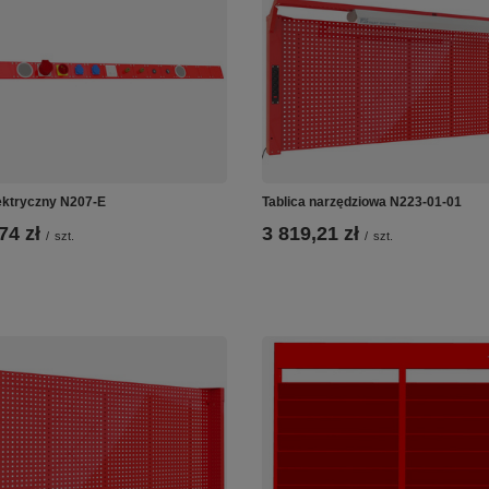
ektryczny N207-E
Tablica narzędziowa N223-01-01
74 zł
3 819,21 zł
/
szt.
/
szt.