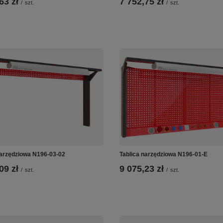
63 zł
7 752,75 zł
/
szt.
/
szt.
narzędziowa N196-03-02
Tablica narzędziowa N196-01-E
09 zł
9 075,23 zł
/
szt.
/
szt.