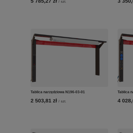
5 785,27 zł
3 350,
/
szt.
Tablica narzędziowa N196-03-01
Tablica 
2 503,81 zł
4 028,
/
szt.