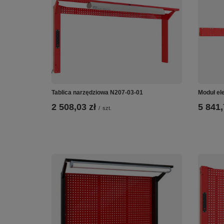
Tablica narzędziowa N207-03-01
Moduł el
2 508,03 zł
5 841,
/
szt.