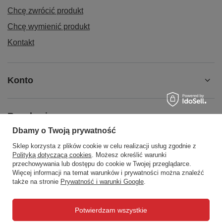
Chcę zwrócić produkt
Chcę wymienić produkt
Kontakt
Konto
Regulaminy
Dbamy o Twoją prywatność
Sklep korzysta z plików cookie w celu realizacji usług zgodnie z
Social Media
Polityką dotyczącą cookies
. Możesz określić warunki
przechowywania lub dostępu do cookie w Twojej przeglądarce.
Więcej informacji na temat warunków i prywatności można znaleźć
także na stronie
Prywatność i warunki Google
.
508372615
biuro@centrumwarsztatowe.pl
Potwierdzam wszystkie
CentrumWarsztatowe.pl
,
Hetmańska 25
,
15-727
Białystok