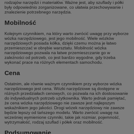
rodzajów narzędzi i materiałów. Ważne jest, aby szuflady i półki
były odpowiednio zorganizowane, co ułatwia przechowywanie i
znalezienie potrzebnego narzędzia.
Mobilność
Kolejnym czynnikiem, na który warto zwrócić uwagę przy wyborze
wózka narzędziowego, jest jego mobilność. Wiele wózków
narzędziowych posiada kółka, dzięki czemu można je łatwo
przemieszczać w obrębie warsztatu. Mobilność wózka
narzędziowego pozwala na łatwe przemieszczanie go w
zależności od potrzeb, co jest bardzo wygodne, gdy trzeba
wykonać prace na różnych elementach samochodu.
Cena
Ostatnim, ale równie ważnym czynnikiem przy wyborze wózka
narzędziowego jest cena. Wózki narzędziowe są dostępne w
różnych przedziałach cenowych, co pozwala na ich dostosowanie
do indywidualnych potrzeb użytkownika. Warto jednak pamiętać,
że cena wózka narzędziowego nie zawsze jest najlepszym
wskaźnikiem jego jakości. Drogi wózek narzędziowy nie zawsze
będzie lepszy od tańszego modelu. Warto zwrócić uwagę na
wcześniej wymienione czynniki, takie jak rozmiar, pojemność,
wytrzymałość, rodzaj szuflad i półek oraz mobilność.
Podsumowanie