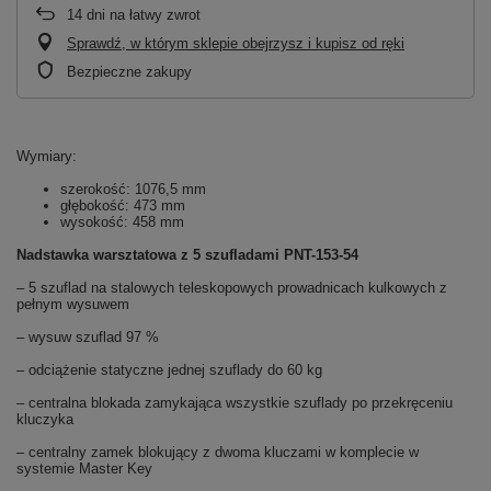
14
dni na łatwy zwrot
Sprawdź, w którym sklepie obejrzysz i kupisz od ręki
Bezpieczne zakupy
Wymiary:
szerokość: 1076,5 mm
głębokość: 473 mm
wysokość: 458 mm
Nadstawka warsztatowa z 5 szufladami PNT-153-54
– 5 szuflad na stalowych teleskopowych prowadnicach kulkowych z
pełnym wysuwem
– wysuw szuflad 97 %
– odciążenie statyczne jednej szuflady do 60 kg
– centralna blokada zamykająca wszystkie szuflady po przekręceniu
kluczyka
– centralny zamek blokujący z dwoma kluczami w komplecie w
systemie Master Key