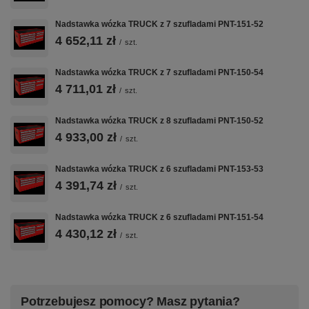
– szerokość wewnętrzna użytkowa 558 mm
– głębokość wewnętrzna użytkowa 408 mm
Nadstawka wózka TRUCK z 7 szufladami PNT-151-52
1 x szuflada średnia 140 wąska
4 652,11 zł
/
szt.
– wysokość czoła szuflady 136 mm
– wysokość wewnętrzna użytkowa 119 mm
– szerokość wewnętrzna użytkowa 368 mm
Nadstawka wózka TRUCK z 7 szufladami PNT-150-54
– głębokość wewnętrzna użytkowa 408 mm
4 711,01 zł
/
szt.
1 x szuflada wysoka 210 wąska
– wysokość czoła szuflady 206 mm
Nadstawka wózka TRUCK z 8 szufladami PNT-150-52
– wysokość wewnętrzna użytkowa 197 mm
– szerokość wewnętrzna użytkowa 368 mm
4 933,00 zł
/
szt.
– głębokość wewnętrzna użytkowa 408 mm
– dokładne wymiary w galerii zdjęć
Nadstawka wózka TRUCK z 6 szufladami PNT-153-53
4 391,74 zł
/
szt.
Wyposażenie opcjonalne (dodatkowo płatne):
Nadstawka wózka TRUCK z 6 szufladami PNT-151-54
– blokada zapobiegająca wysunięciu więcej niż jednej szuflady
4 430,12 zł
/
szt.
– blat wózka wykonany ze sklejki o gr. 40 mm
– przestawne podziałki / przegrody do przechowywania drobnych
elementów
– klucz Master Key, umożliwia dostęp do dowolnej liczby szafek za
Potrzebujesz pomocy? Masz pytania?
pomocą klucza grupowego przy zachowaniu kluczy indywidualnych