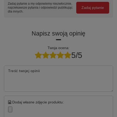
Zadaj pytanie a my odpowiemy niezwłocznie,
– malowanie w innej kolorystyce niż podstawowa paleta RAL
Zadaj pytanie
najciekawsze pytania i odpowiedzi publikując
dla innych.
Napisz swoją opinię
Twoja ocena:
5/5
Treść twojej opinii
Dodaj własne zdjęcie produktu: