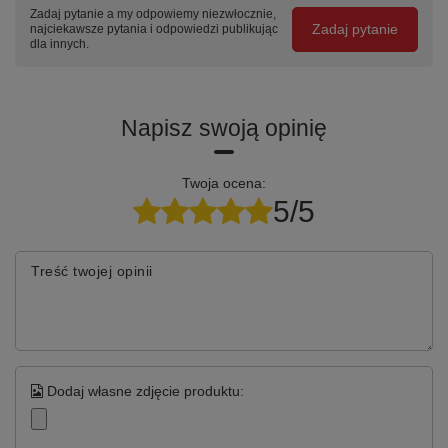
Zadaj pytanie a my odpowiemy niezwłocznie,
– malowanie w innej kolorystyce niż podstawowa paleta RAL
Zadaj pytanie
najciekawsze pytania i odpowiedzi publikując
dla innych.
Napisz swoją opinię
Twoja ocena:
5/5
Treść twojej opinii
Dodaj własne zdjęcie produktu: