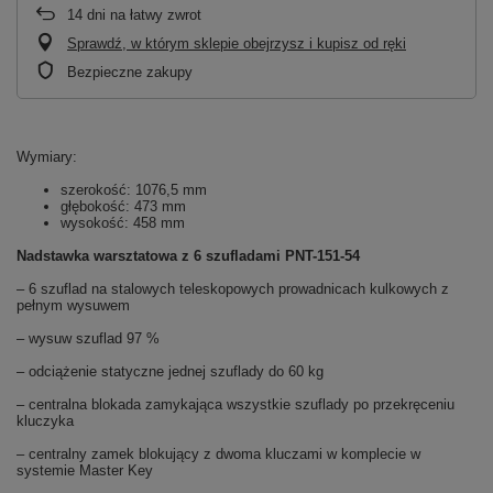
14
dni na łatwy zwrot
Sprawdź, w którym sklepie obejrzysz i kupisz od ręki
Bezpieczne zakupy
Wymiary:
szerokość: 1076,5 mm
głębokość: 473 mm
wysokość: 458 mm
Nadstawka warsztatowa z 6 szufladami PNT-151-54
– 6 szuflad na stalowych teleskopowych prowadnicach kulkowych z
pełnym wysuwem
– wysuw szuflad 97 %
– odciążenie statyczne jednej szuflady do 60 kg
– centralna blokada zamykająca wszystkie szuflady po przekręceniu
kluczyka
– centralny zamek blokujący z dwoma kluczami w komplecie w
systemie Master Key