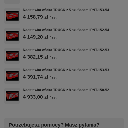
– szerokość wewnętrzna użytkowa 558 mm
– głębokość wewnętrzna użytkowa 408 mm
Nadstawka wózka TRUCK z 5 szufladami PNT-153-54
1 x szuflada średnia 140 wąska
4 158,79 zł
/
szt.
– wysokość czoła szuflady 136 mm
– wysokość wewnętrzna użytkowa 119 mm
– szerokość wewnętrzna użytkowa 368 mm
Nadstawka wózka TRUCK z 5 szufladami PNT-152-54
– głębokość wewnętrzna użytkowa 408 mm
4 149,20 zł
/
szt.
1 x szuflada wysoka 210 wąska
– wysokość czoła szuflady 206 mm
Nadstawka wózka TRUCK z 6 szufladami PNT-152-53
– wysokość wewnętrzna użytkowa 197 mm
– szerokość wewnętrzna użytkowa 368 mm
4 382,15 zł
/
szt.
– głębokość wewnętrzna użytkowa 408 mm
– dokładne wymiary w galerii zdjęć
Nadstawka wózka TRUCK z 6 szufladami PNT-153-53
4 391,74 zł
/
szt.
Wyposażenie opcjonalne (dodatkowo płatne):
Nadstawka wózka TRUCK z 8 szufladami PNT-150-52
– blokada zapobiegająca wysunięciu więcej niż jednej szuflady
4 933,00 zł
/
szt.
– blat wózka wykonany ze sklejki o gr. 40 mm
– przestawne podziałki / przegrody do przechowywania drobnych
elementów
– klucz Master Key, umożliwia dostęp do dowolnej liczby szafek za
Potrzebujesz pomocy? Masz pytania?
pomocą klucza grupowego przy zachowaniu kluczy indywidualnych