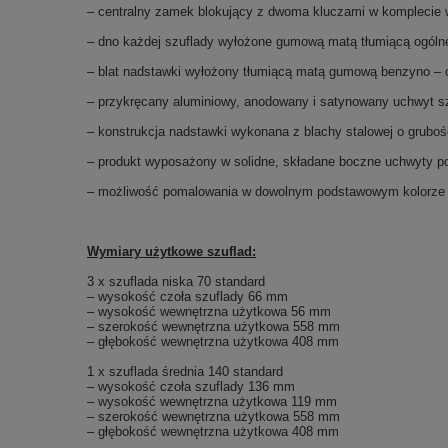
– centralny zamek blokujący z dwoma kluczami w komplecie
– dno każdej szuflady wyłożone gumową matą tłumiącą ogóln
– blat nadstawki wyłożony tłumiącą matą gumową benzyno – o
– przykręcany aluminiowy, anodowany i satynowany uchwyt s
– konstrukcja nadstawki wykonana z blachy stalowej o grubo
– produkt wyposażony w solidne, składane boczne uchwyty p
– możliwość pomalowania w dowolnym podstawowym kolorze p
Wymiary użytkowe szuflad:
3 x szuflada niska 70 standard
– wysokość czoła szuflady 66 mm
– wysokość wewnętrzna użytkowa 56 mm
– szerokość wewnętrzna użytkowa 558 mm
– głębokość wewnętrzna użytkowa 408 mm
1 x szuflada średnia 140 standard
– wysokość czoła szuflady 136 mm
– wysokość wewnętrzna użytkowa 119 mm
– szerokość wewnętrzna użytkowa 558 mm
– głębokość wewnętrzna użytkowa 408 mm