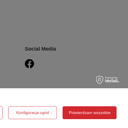
Social Media
Konfiguracja zgód
Potwierdzam wszystkie