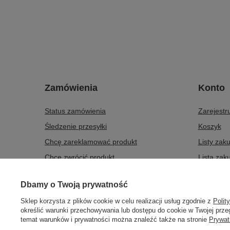
Zamówienia
Konto
Status zamówienia
Zarejestru
Śledzenie przesyłki
Koszyk
Chcę zareklamować produkt
Listy zak
Chcę zwrócić produkt
Lista zak
Chcę wymienić produkt
Historia t
Dbamy o Twoją prywatność
Kontakt
Moje raba
Sklep korzysta z plików cookie w celu realizacji usług zgodnie z
Polit
Newslette
określić warunki przechowywania lub dostępu do cookie w Twojej przeg
temat warunków i prywatności można znaleźć także na stronie
Prywat