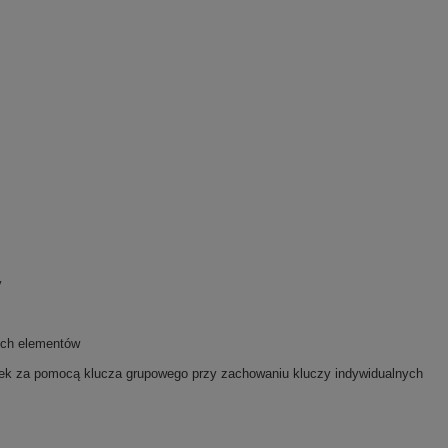
y
ych elementów
afek za pomocą klucza grupowego przy zachowaniu kluczy indywidualnych