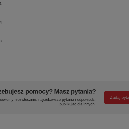
1
4
3
zebujesz pomocy? Masz pytania?
Zadaj pyt
powiemy niezwłocznie, najciekawsze pytania i odpowiedzi
publikując dla innych.