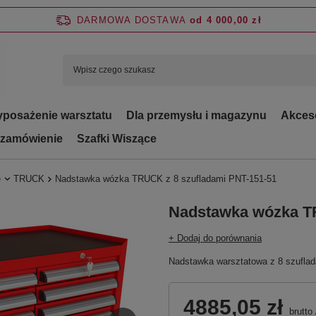
DARMOWA DOSTAWA
od 4 000,00 zł
posażenie warsztatu
Dla przemysłu i magazynu
Akces
 zamówienie
Szafki Wiszące
e
TRUCK
Nadstawka wózka TRUCK z 8 szufladami PNT-151-51
Nadstawka wózka TR
+ Dodaj do porównania
Nadstawka warsztatowa z 8 szufla
4885,05 zł
brutto