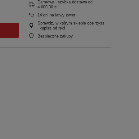
Darmowa i szybka dostawa
od
4 000,00 zł
14
dni na łatwy zwrot
Sprawdź, w którym sklepie obejrzysz
i kupisz od ręki
Bezpieczne zakupy