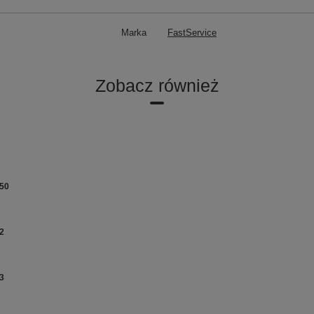
Marka
FastService
Zobacz również
-50
2
3