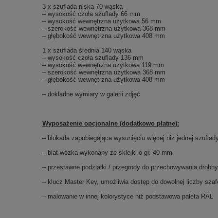
3 x szuflada niska 70 wąska
– wysokość czoła szuflady 66 mm
– wysokość wewnętrzna użytkowa 56 mm
– szerokość wewnętrzna użytkowa 368 mm
– głębokość wewnętrzna użytkowa 408 mm
1 x szuflada średnia 140 wąska
– wysokość czoła szuflady 136 mm
– wysokość wewnętrzna użytkowa 119 mm
– szerokość wewnętrzna użytkowa 368 mm
– głębokość wewnętrzna użytkowa 408 mm
– dokładne wymiary w galerii zdjęć
Wyposażenie opcjonalne (dodatkowo płatne):
– blokada zapobiegająca wysunięciu więcej niż jednej szuflad
– blat wózka wykonany ze sklejki o gr. 40 mm
– przestawne podziałki / przegrody do przechowywania drobn
– klucz Master Key, umożliwia dostęp do dowolnej liczby sz
– malowanie w innej kolorystyce niż podstawowa paleta RAL