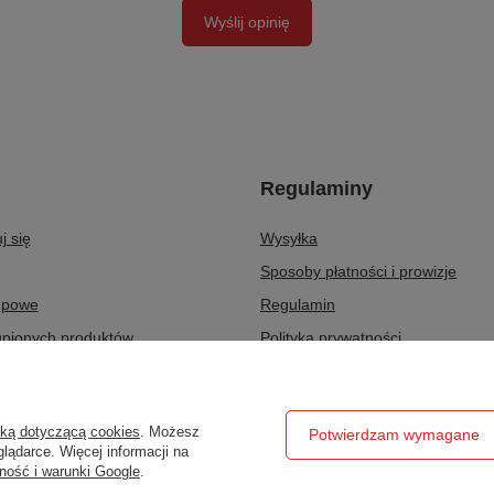
Wyślij opinię
Regulaminy
j się
Wysyłka
Sposoby płatności i prowizje
upowe
Regulamin
upionych produktów
Polityka prywatności
ransakcji
Odstąpienie od umowy
ty
Zarządzaj plikami cookie
yką dotyczącą cookies
. Możesz
Potwierdzam wymagane
r
lądarce. Więcej informacji na
ność i warunki Google
.