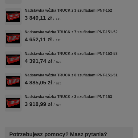
– szerokość wewnętrzna użytkowa 368 mm
– głębokość wewnętrzna użytkowa 408 mm
Nadstawka wózka TRUCK z 3 szufladami PNT-152
– dokładne wymiary w galerii zdjęć
3 849,11 zł
/
szt.
Nadstawka wózka TRUCK z 7 szufladami PNT-151-52
Wyposażenie opcjonalne (dodatkowo płatne):
4 652,11 zł
/
szt.
– blokada zapobiegająca wysunięciu więcej niż jednej szuflady
Nadstawka wózka TRUCK z 6 szufladami PNT-153-53
– blat wózka wykonany ze sklejki o gr. 40 mm
4 391,74 zł
/
szt.
– przestawne podziałki / przegrody do przechowywania drobnych
elementów
Nadstawka wózka TRUCK z 8 szufladami PNT-151-51
– klucz Master Key, umożliwia dostęp do dowolnej liczby szafek za
pomocą klucza grupowego przy zachowaniu kluczy indywidualnych
4 885,05 zł
/
szt.
– malowanie w innej kolorystyce niż podstawowa paleta RAL
Nadstawka wózka TRUCK z 3 szufladami PNT-153
3 918,99 zł
/
szt.
Potrzebujesz pomocy? Masz pytania?