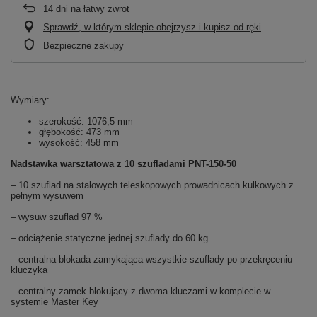
14
dni na łatwy zwrot
Sprawdź, w którym sklepie obejrzysz i kupisz od ręki
Bezpieczne zakupy
Wymiary:
szerokość: 1076,5 mm
głębokość: 473 mm
wysokość: 458 mm
Nadstawka warsztatowa z 10 szufladami PNT-150-50
– 10 szuflad na stalowych teleskopowych prowadnicach kulkowych z
pełnym wysuwem
– wysuw szuflad 97 %
– odciążenie statyczne jednej szuflady do 60 kg
– centralna blokada zamykająca wszystkie szuflady po przekręceniu
kluczyka
– centralny zamek blokujący z dwoma kluczami w komplecie w
systemie Master Key