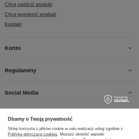
Chcę zwrócić produkt
Chcę wymienić produkt
Kontakt
Konto
Regulaminy
Social Media
Dbamy o Twoją prywatność
508372615
biuro@centrumwarsztatowe.pl
Sklep korzysta z plików cookie w celu realizacji usług zgodnie z
Polityką dotyczącą cookies
. Możesz określić warunki
CentrumWarsztatowe.pl
,
Hetmańska 25
,
15-727
Białystok