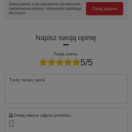
Zadaj pytanie a my odpowiemy niezwłocznie,
Szybki przegląd
Zadaj pytanie
najciekawsze pytania i odpowiedzi publikując
dla innych.
Pasuje do
Wózek MEGA PM-219
Szuflady
7 szuflad
Napisz swoją opinię
Nośność
60 kg
na szufladę
Twoja ocena:
5/5
Wymiary
488 × 580 × 1003.5 mm
Waga
71.5 kg
Treść twojej opinii
Gwarancja
5 lat (60 miesięcy)
Kluczowe cechy
Dodaj własne zdjęcie produktu:
🔗
💪
🎯