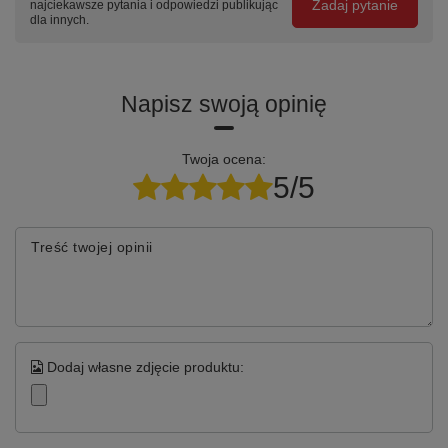
Zadaj pytanie
najciekawsze pytania i odpowiedzi publikując
dla innych.
Szuflady
10 szuflad
Nośność
60 kg
na szufladę
Napisz swoją opinię
Wymiary
678 × 480 × 963.5 mm
Twoja ocena:
Waga
86 kg
5/5
Kółka
Colson Performa 125 mm (1 z
hamulcem)
Treść twojej opinii
Gwarancja
5 lat (60 miesięcy)
Kluczowe cechy
Dodaj własne zdjęcie produktu:
💪
🎯
🛞