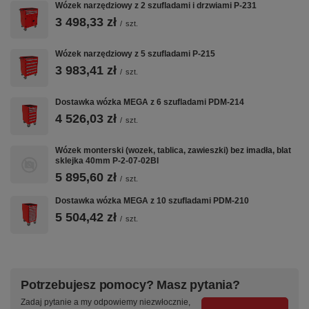
Wózek narzędziowy z 2 szufladami i drzwiami P-231
3 498,33 zł
/
szt.
Wózek narzędziowy z 5 szufladami P-215
3 983,41 zł
/
szt.
Dostawka wózka MEGA z 6 szufladami PDM-214
4 526,03 zł
/
szt.
Wózek monterski (wozek, tablica, zawieszki) bez imadła, blat
sklejka 40mm P-2-07-02BI
5 895,60 zł
/
szt.
Dostawka wózka MEGA z 10 szufladami PDM-210
5 504,42 zł
/
szt.
Potrzebujesz pomocy? Masz pytania?
Zadaj pytanie a my odpowiemy niezwłocznie,
Szybki przegląd