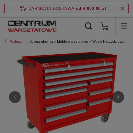
DARMOWA DOSTAWA
od 4 000,00 zł
Wstecz
Strona główna
Meble warsztatowe
Wózki Narzędziowe
P