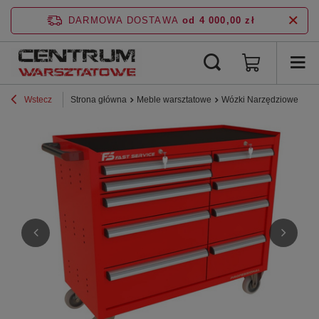
DARMOWA DOSTAWA
od 4 000,00 zł
Wstecz
Strona główna
Meble warsztatowe
Wózki Narzędziowe
P