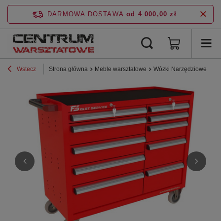
DARMOWA DOSTAWA
od 4 000,00 zł
Wstecz
Strona główna
Meble warsztatowe
Wózki Narzędziowe
P