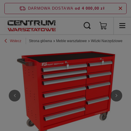
DARMOWA DOSTAWA
od 4 000,00 zł
Wstecz
Strona główna
Meble warsztatowe
Wózki Narzędziowe
P