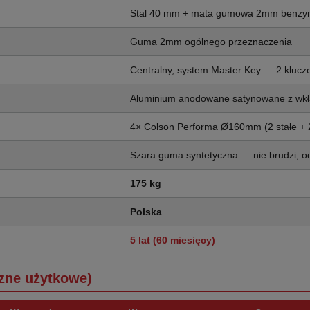
Stal 40 mm + mata gumowa 2mm benzy
Guma 2mm ogólnego przeznaczenia
Centralny, system Master Key — 2 klucz
Aluminium anodowane satynowane z wkł
4× Colson Performa Ø160mm (2 stałe + 
Szara guma syntetyczna — nie brudzi, o
175 kg
Polska
5 lat (60 miesięcy)
zne użytkowe)