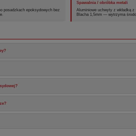
Spawalnia / obróbka metali
po posadzkach epoksydowych bez
Aluminiowe uchwyty z wkładką z t
e.
Blacha 1,5mm — wytrzyma środo
Key?
ksydowej?
ze?