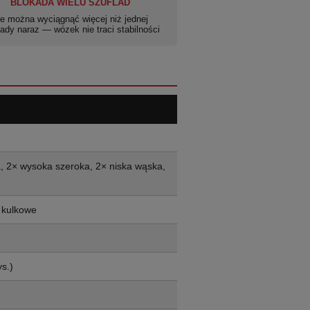
BLOKADA WIELU SZUFLAD
ie można wyciągnąć więcej niż jednej
lady naraz — wózek nie traci stabilności
a, 2× wysoka szeroka, 2× niska wąska,
 kulkowe
s.)