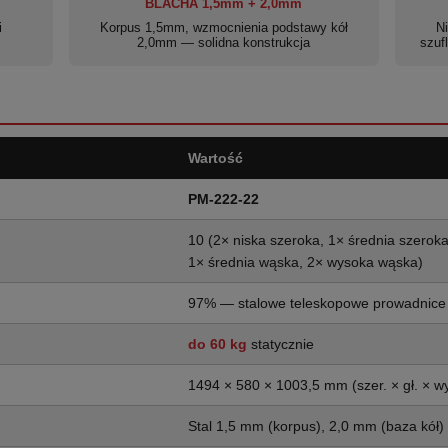
BLACHA 1,5mm + 2,0mm
i
Korpus 1,5mm, wzmocnienia podstawy kół
N
2,0mm — solidna konstrukcja
szuf
Wartość
PM-222-22
10 (2× niska szeroka, 1× średnia szerok
1× średnia wąska, 2× wysoka wąska)
97% — stalowe teleskopowe prowadnice
do 60 kg
statycznie
1494 × 580 × 1003,5 mm (szer. × gł. × wy
Stal 1,5 mm (korpus), 2,0 mm (baza kół)