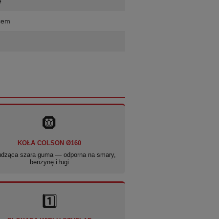
e
cem
🛞
KOŁA COLSON Ø160
udząca szara guma — odporna na smary,
benzynę i ługi
1️⃣