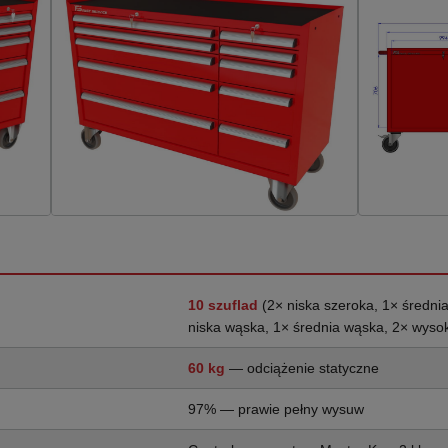
10 szuflad
(2× niska szeroka, 1× średni
niska wąska, 1× średnia wąska, 2× wyso
60 kg
— odciążenie statyczne
97% — prawie pełny wysuw