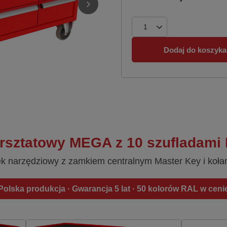
Dodaj do koszyka
sztatowy MEGA z 10 szufladami
ek narzędziowy z zamkiem centralnym Master Key i koła
Polska produkcja · Gwarancja 5 lat · 50 kolorów RAL w ceni