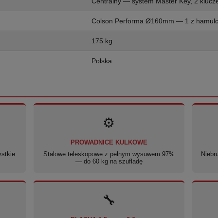
Centralny — system Master Key, 2 klucz
Colson Performa Ø160mm — 1 z hamul
175 kg
Polska
⚙️
PROWADNICE KULKOWE
ystkie
Stalowe teleskopowe z pełnym wysuwem 97%
Niebr
— do 60 kg na szufladę
🔧