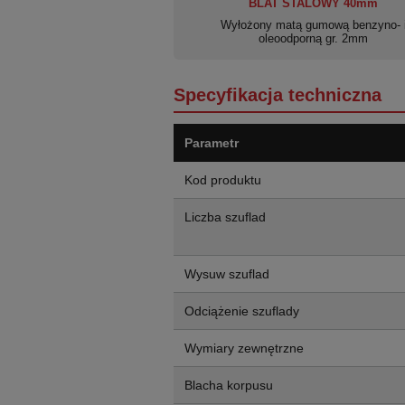
BLAT STALOWY 40mm
Wyłożony matą gumową benzyno- 
oleoodporną gr. 2mm
Specyfikacja techniczna
Parametr
Kod produktu
Liczba szuflad
Wysuw szuflad
Odciążenie szuflady
Wymiary zewnętrzne
Blacha korpusu