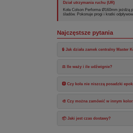
Dział utrzymania ruchu (UR)
Koła Colson Performa Ø160mm jeżdżą 
śladów. Pokonuje progi i kratki odpływow
Najczęstsze pytania
🔒 Jak działa zamek centralny Master 
⚖️ Ile waży i ile udźwignie?
🛞 Czy koła nie niszczą posadzki epo
🎨 Czy można zamówić w innym kolor
📦 Jaki jest czas dostawy?