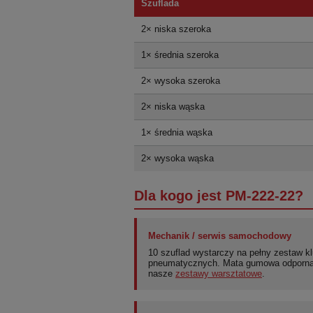
Szuflada
2× niska szeroka
1× średnia szeroka
2× wysoka szeroka
2× niska wąska
1× średnia wąska
2× wysoka wąska
Dla kogo jest PM-222-22?
Mechanik / serwis samochodowy
10 szuflad wystarczy na pełny zestaw kl
pneumatycznych. Mata gumowa odporna n
nasze
zestawy warsztatowe
.