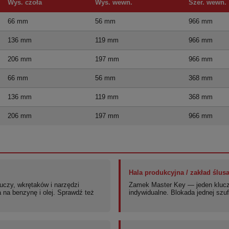
Wys. czoła
Wys. wewn.
Szer. wewn.
66 mm
56 mm
966 mm
136 mm
119 mm
966 mm
206 mm
197 mm
966 mm
66 mm
56 mm
368 mm
136 mm
119 mm
368 mm
206 mm
197 mm
966 mm
Hala produkcyjna / zakład ślusa
uczy, wkrętaków i narzędzi
Zamek Master Key — jeden klucz
a benzynę i olej. Sprawdź też
indywidualne. Blokada jednej szuf