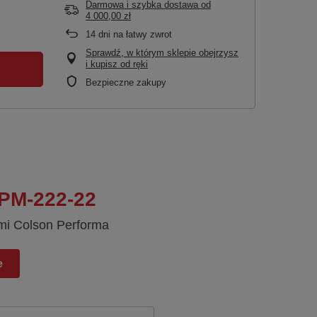
Darmowa i szybka dostawa
od
4 000,00 zł
14
dni na łatwy zwrot
Sprawdź, w którym sklepie obejrzysz
i kupisz od ręki
Bezpieczne zakupy
 PM-222-22
mi Colson Performa
e