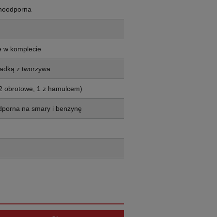
noodporna
e w komplecie
adką z tworzywa
2 obrotowe, 1 z hamulcem)
dporna na smary i benzynę