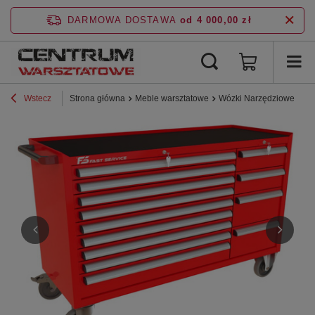
DARMOWA DOSTAWA
od 4 000,00 zł
Wstecz
Strona główna
Meble warsztatowe
Wózki Narzędziowe
P