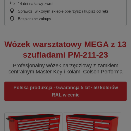
14
dni na łatwy zwrot
Sprawdź, w którym sklepie obejrzysz i kupisz od ręki
Bezpieczne zakupy
Wózek warsztatowy MEGA z 13
szufladami PM-211-23
Profesjonalny wózek narzędziowy z zamkiem
centralnym Master Key i kołami Colson Performa
Polska produkcja · Gwarancja 5 lat · 50 kolorów
RAL w cenie