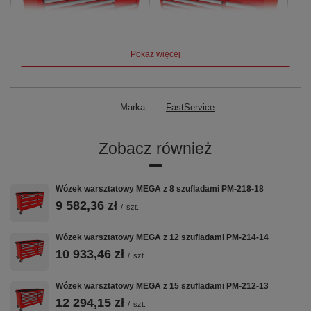
Pokaż więcej
Marka
FastService
Zobacz również
Na pierwszy rzut oka
Wózek warsztatowy MEGA z 8 szufladami PM-218-18
9 582,36 zł
/
szt.
Liczba szuflad
13 szuflad
(8× niska szeroka,
1× średnia szeroka, 2× średnia
Wózek warsztatowy MEGA z 12 szufladami PM-214-14
wąska, 2× wysoka wąska)
10 933,46 zł
/
szt.
Nośność szuflady
60 kg
— odciążenie statyczne
Wózek warsztatowy MEGA z 15 szufladami PM-212-13
12 294,15 zł
/
szt.
Wysuw szuflad
97% — prawie pełny wysuw