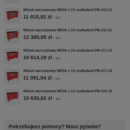
Wózek warsztatowy MEGA z 13 szufladami PM-212-21
Zamek
Centralny — system Master
11 815,92 zł
Key, 2 klucze
/
szt.
Koła
Colson Performa Ø160mm — 1
Wózek warsztatowy MEGA z 14 szufladami PM-211-22
z hamulcem
12 385,95 zł
/
szt.
Waga
200.5 kg
Wózek warsztatowy MEGA z 10 szufladami PM-217-23
10 614,19 zł
/
szt.
Kraj produkcji
Polska
Wózek warsztatowy MEGA z 12 szufladami PM-217-20
Dlaczego PM-211-23?
11 091,04 zł
/
szt.
Wózek warsztatowy MEGA z 12 szufladami PM-215-19
🔒
⚙️
🛞
10 630,62 zł
/
szt.
ZAMEK
PROWADNICE
KOŁA COLSON
MASTER KEY
KULKOWE
Ø160
Jedna operacja
Stalowe
Niebrudząca
kluczykiem
teleskopowe z
szara guma —
Potrzebujesz pomocy? Masz pytania?
blokuje
pełnym
odporna na