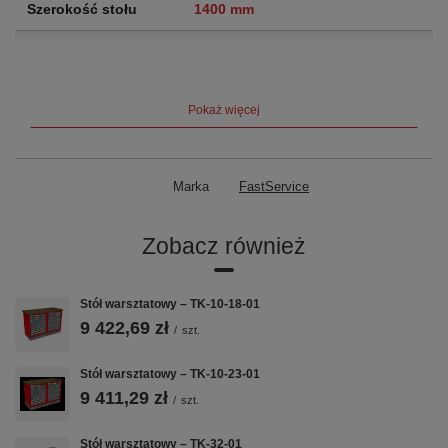
Szerokość stołu
1400 mm
Moduły szafkowe
T-20 + T-20
Szuflady
12
szuflad
Pokaż więcej
Nośność szuflady
60 kg
Blat
Sklejka 40 mm — rodzaj do wyboru
Marka
FastService
przy zamówieniu
Zobacz również
Waga
156 kg
Gwarancja
5 lat (60 miesięcy)
Stół warsztatowy – TK-10-18-01
9 422,69 zł
/
szt.
Kluczowe cechy
Stół warsztatowy – TK-10-23-01
9 411,29 zł
/
szt.
🔩
📐
🗄️
Stół warsztatowy – TK-32-01