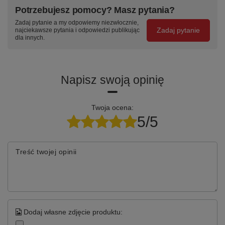
szufladę —
szuflady —
podstawowym
Potrzebujesz pomocy? Masz pytania?
stalowe
centralny zamek
kolorze RAL —
Zadaj pytanie a my odpowiemy niezwłocznie,
prowadnice
z dwoma
w cenie
Zadaj pytanie
najciekawsze pytania i odpowiedzi publikując
teleskopowe
kluczami w
produktu
dla innych.
kulkowe, wysuw
komplecie
95%
Napisz swoją opinię
Specyfikacja techniczna
Twoja ocena:
Parametr
Wartość
5/5
Kod produktu
TK-20-20-01
Treść twojej opinii
Seria / linia
TITANIUM 1400 mm
Szerokość stołu
1400 mm
Moduły szafkowe
T-20 + T-20
Dodaj własne zdjęcie produktu:
Szuflady / schowki
12
szuflad