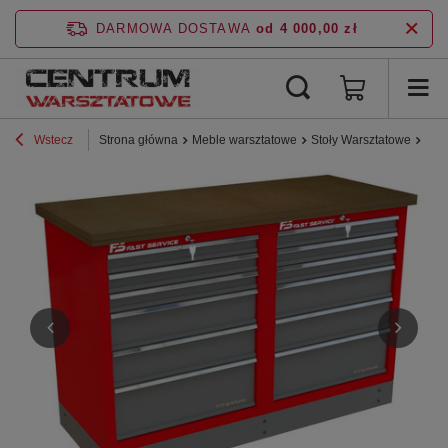
DARMOWA DOSTAWA
od 4 000,00 zł
Wstecz
Strona główna
Meble warsztatowe
Stoły Warsztatowe
Lin