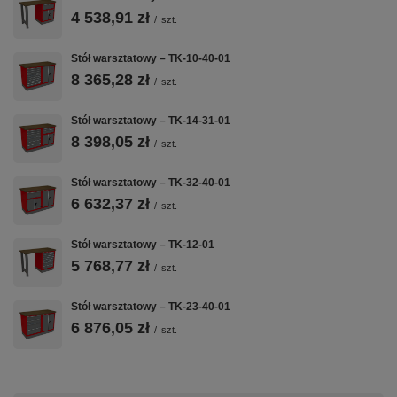
BLACHA
BLAT
2 MODUŁY T-20
4 538,91 zł
/
szt.
STALOWA 1
SKLEJKA 40
+ T-20
MM
MM
Konfiguracja 2
Stół warsztatowy – TK-10-40-01
modułów
Spawana
Impregnowana
8 365,28 zł
/
szt.
szafkowych —
konstrukcja z
sklejka klejona
szuflady +
blachy stalowej
wielowarstwowo
drzwiczki,
1,0 mm —
Stół warsztatowy – TK-14-31-01
40 mm — rodzaj
wszystko na
solidna
do wyboru przy
8 398,05 zł
/
szt.
jednym zamku
podstawa do
zamówieniu
Master Key
intensywnej
Stół warsztatowy – TK-32-40-01
pracy
6 632,37 zł
warsztatowej
/
szt.
Stół warsztatowy – TK-12-01
5 768,77 zł
/
szt.
💪
🎯
🎨
Stół warsztatowy – TK-23-40-01
60 KG NA
ZAMEK
50+ KOLORÓW
6 876,05 zł
SZUFLADĘ
/
MASTER KEY
szt.
RAL
Nośność
Jeden kluczyk
Malowanie
statyczna 60 kg
blokuje
proszkowe w
na każdą
wszystkie
dowolnym