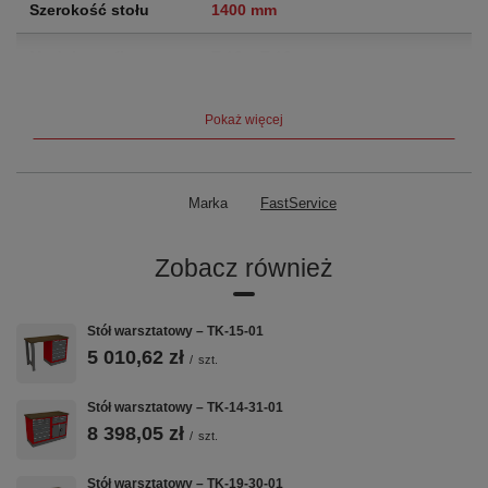
Szerokość stołu
1400 mm
Moduły szafkowe
T-19 + T-19
Szuflady
14
szuflad
Pokaż więcej
Nośność szuflady
60 kg
Blat
Sklejka 40 mm — rodzaj do wyboru
Marka
FastService
przy zamówieniu
Zobacz również
Waga
165 kg
Gwarancja
5 lat (60 miesięcy)
Stół warsztatowy – TK-15-01
5 010,62 zł
/
szt.
Kluczowe cechy
Stół warsztatowy – TK-14-31-01
8 398,05 zł
/
szt.
🔩
📐
🗄️
Stół warsztatowy – TK-19-30-01