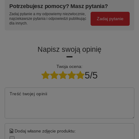
szufladę —
szuflady —
podstawowym
Potrzebujesz pomocy? Masz pytania?
stalowe
centralny zamek
kolorze RAL —
Zadaj pytanie a my odpowiemy niezwłocznie,
prowadnice
z dwoma
w cenie
Zadaj pytanie
najciekawsze pytania i odpowiedzi publikując
teleskopowe
kluczami w
produktu
dla innych.
kulkowe, wysuw
komplecie
95%
Napisz swoją opinię
Specyfikacja techniczna
Twoja ocena:
Parametr
Wartość
5/5
Kod produktu
TK-19-19-01
Treść twojej opinii
Seria / linia
TITANIUM 1400 mm
Szerokość stołu
1400 mm
Moduły szafkowe
T-19 + T-19
Dodaj własne zdjęcie produktu:
Szuflady / schowki
14
szuflad