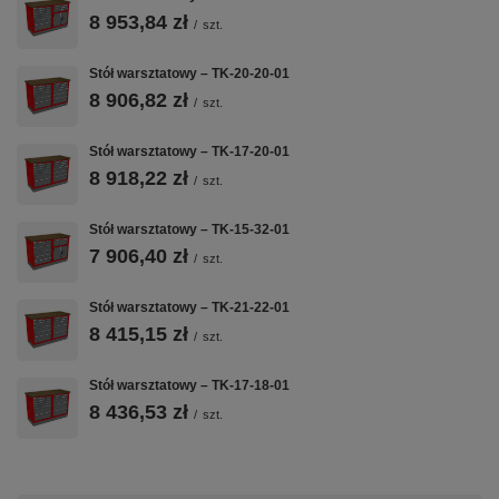
BLACHA
BLAT
2 MODUŁY T-19
8 953,84 zł
/
szt.
STALOWA 1
SKLEJKA 40
+ T-19
MM
MM
Konfiguracja 2
Stół warsztatowy – TK-20-20-01
modułów
Spawana
Impregnowana
8 906,82 zł
/
szt.
szafkowych —
konstrukcja z
sklejka klejona
szuflady +
blachy stalowej
wielowarstwowo
drzwiczki,
1,0 mm —
Stół warsztatowy – TK-17-20-01
40 mm — rodzaj
wszystko na
solidna
do wyboru przy
8 918,22 zł
/
szt.
jednym zamku
podstawa do
zamówieniu
Master Key
intensywnej
Stół warsztatowy – TK-15-32-01
pracy
7 906,40 zł
warsztatowej
/
szt.
Stół warsztatowy – TK-21-22-01
8 415,15 zł
/
szt.
💪
🎯
🎨
Stół warsztatowy – TK-17-18-01
60 KG NA
ZAMEK
50+ KOLORÓW
8 436,53 zł
SZUFLADĘ
/
MASTER KEY
szt.
RAL
Nośność
Jeden kluczyk
Malowanie
statyczna 60 kg
blokuje
proszkowe w
na każdą
wszystkie
dowolnym