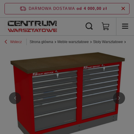
DARMOWA DOSTAWA
od 4 000,00 zł
Wstecz
Strona główna
Meble warsztatowe
Stoły Warsztatowe
Lin