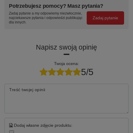
szufladę —
szuflady —
podstawowym
Potrzebujesz pomocy? Masz pytania?
stalowe
centralny zamek
kolorze RAL —
Zadaj pytanie a my odpowiemy niezwłocznie,
prowadnice
z dwoma
w cenie
Zadaj pytanie
najciekawsze pytania i odpowiedzi publikując
teleskopowe
kluczami w
produktu
dla innych.
kulkowe, wysuw
komplecie
95%
Napisz swoją opinię
Specyfikacja techniczna
Twoja ocena:
Parametr
Wartość
5/5
Kod produktu
TK-16-23-01
Treść twojej opinii
Seria / linia
TITANIUM 1400 mm
Szerokość stołu
1400 mm
Moduły szafkowe
T-16 + T-23
Dodaj własne zdjęcie produktu:
Szuflady / schowki
12
szuflad