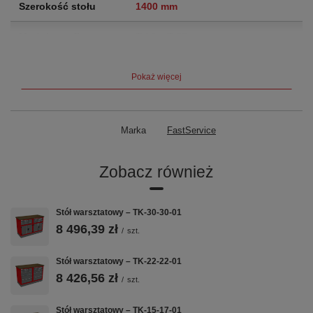
Szerokość stołu
1400 mm
Moduły szafkowe
T-16 + T-23
Szuflady
12
szuflad
Pokaż więcej
Nośność szuflady
60 kg
Blat
Sklejka 40 mm — rodzaj do wyboru
Marka
FastService
przy zamówieniu
Zobacz również
Waga
156 kg
Gwarancja
5 lat (60 miesięcy)
Stół warsztatowy – TK-30-30-01
8 496,39 zł
/
szt.
Kluczowe cechy
Stół warsztatowy – TK-22-22-01
8 426,56 zł
/
szt.
🔩
📐
🗄️
Stół warsztatowy – TK-15-17-01