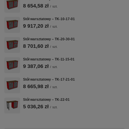
BLACHA
BLAT
2 MODUŁY T-16
8 654,58 zł
/
szt.
STALOWA 1
SKLEJKA 40
+ T-23
MM
MM
Konfiguracja 2
Stół warsztatowy – TK-10-17-01
modułów
Spawana
Impregnowana
9 917,20 zł
/
szt.
szafkowych —
konstrukcja z
sklejka klejona
szuflady +
blachy stalowej
wielowarstwowo
drzwiczki,
1,0 mm —
Stół warsztatowy – TK-20-30-01
40 mm — rodzaj
wszystko na
solidna
do wyboru przy
8 701,60 zł
/
szt.
jednym zamku
podstawa do
zamówieniu
Master Key
intensywnej
Stół warsztatowy – TK-11-15-01
pracy
9 387,06 zł
warsztatowej
/
szt.
Stół warsztatowy – TK-17-21-01
8 665,98 zł
/
szt.
💪
🎯
🎨
Stół warsztatowy – TK-22-01
60 KG NA
ZAMEK
50+ KOLORÓW
5 036,26 zł
SZUFLADĘ
/
MASTER KEY
szt.
RAL
Nośność
Jeden kluczyk
Malowanie
statyczna 60 kg
blokuje
proszkowe w
na każdą
wszystkie
dowolnym