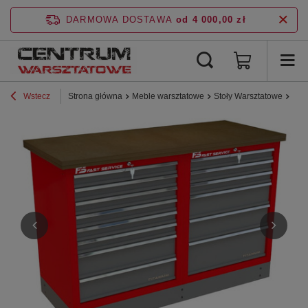
DARMOWA DOSTAWA
od 4 000,00 zł
Wstecz
Strona główna
Meble warsztatowe
Stoły Warsztatowe
Lin