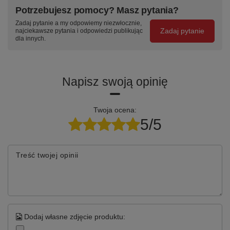
szufladę —
szuflady —
podstawowym
Potrzebujesz pomocy? Masz pytania?
stalowe
centralny zamek
kolorze RAL —
Zadaj pytanie a my odpowiemy niezwłocznie,
prowadnice
z dwoma
w cenie
Zadaj pytanie
najciekawsze pytania i odpowiedzi publikując
teleskopowe
kluczami w
produktu
dla innych.
kulkowe, wysuw
komplecie
95%
Napisz swoją opinię
Specyfikacja techniczna
Twoja ocena:
Parametr
Wartość
5/5
Kod produktu
TK-12-20-01
Treść twojej opinii
Seria / linia
TITANIUM 1400 mm
Szerokość stołu
1400 mm
Moduły szafkowe
T-12 + T-20
Dodaj własne zdjęcie produktu:
Szuflady / schowki
14
szuflad