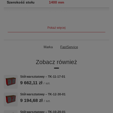
Szerokość stołu
1400 mm
Moduły szafkowe
T-12 + T-20
Szuflady
14
szuflad
Pokaż więcej
Nośność szuflady
60 kg
Blat
Sklejka 40 mm — rodzaj do wyboru
Marka
FastService
przy zamówieniu
Zobacz również
Waga
165 kg
Gwarancja
5 lat (60 miesięcy)
Stół warsztatowy – TK-11-17-01
9 662,11 zł
/
szt.
Kluczowe cechy
Stół warsztatowy – TK-12-30-01
9 194,68 zł
/
szt.
🔩
📐
🗄️
Stół warsztatowy – TK-10-20-01