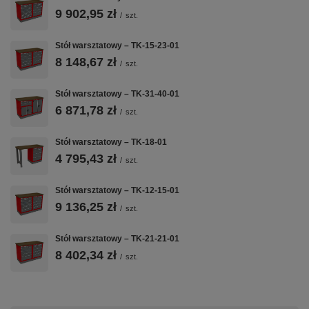
BLACHA
BLAT
2 MODUŁY T-12
9 902,95 zł
/
szt.
STALOWA 1
SKLEJKA 40
+ T-20
MM
MM
Konfiguracja 2
Stół warsztatowy – TK-15-23-01
modułów
Spawana
Impregnowana
8 148,67 zł
/
szt.
szafkowych —
konstrukcja z
sklejka klejona
szuflady +
blachy stalowej
wielowarstwowo
drzwiczki,
1,0 mm —
Stół warsztatowy – TK-31-40-01
40 mm — rodzaj
wszystko na
solidna
do wyboru przy
6 871,78 zł
/
szt.
jednym zamku
podstawa do
zamówieniu
Master Key
intensywnej
Stół warsztatowy – TK-18-01
pracy
4 795,43 zł
warsztatowej
/
szt.
Stół warsztatowy – TK-12-15-01
9 136,25 zł
/
szt.
💪
🎯
🎨
Stół warsztatowy – TK-21-21-01
60 KG NA
ZAMEK
50+ KOLORÓW
8 402,34 zł
SZUFLADĘ
/
MASTER KEY
szt.
RAL
Nośność
Jeden kluczyk
Malowanie
statyczna 60 kg
blokuje
proszkowe w
na każdą
wszystkie
dowolnym