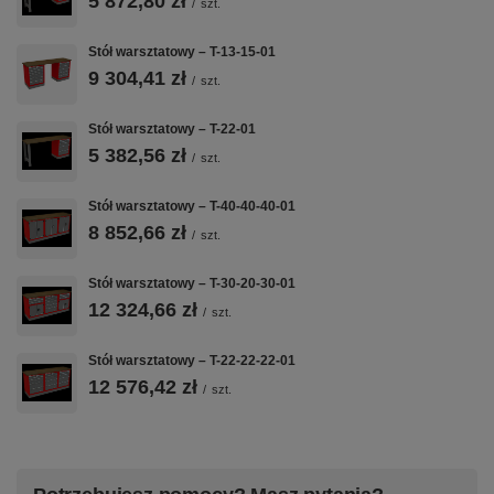
5 872,80 zł
/
szt.
BLACHA
BLAT
3 MODUŁY T-11
STALOWA 1
SKLEJKA 40
+ T-30 + T-10
Stół warsztatowy – T-13-15-01
MM
MM
Konfiguracja 3
9 304,41 zł
/
szt.
modułów
Spawana
Impregnowana
szafkowych —
konstrukcja z
sklejka klejona
Stół warsztatowy – T-22-01
szuflady +
blachy stalowej
wielowarstwowo
drzwiczki,
1,0 mm —
40 mm — rodzaj
5 382,56 zł
/
szt.
wszystko na
solidna
do wyboru przy
jednym zamku
podstawa do
zamówieniu
Stół warsztatowy – T-40-40-40-01
Master Key
intensywnej
8 852,66 zł
pracy
/
szt.
warsztatowej
Stół warsztatowy – T-30-20-30-01
12 324,66 zł
/
szt.
💪
🎯
🎨
Stół warsztatowy – T-22-22-22-01
12 576,42 zł
60 KG NA
/
szt.
ZAMEK
50+ KOLORÓW
SZUFLADĘ
MASTER KEY
RAL
Nośność
Jeden kluczyk
Malowanie
statyczna 60 kg
blokuje
proszkowe w
na każdą
wszystkie
dowolnym