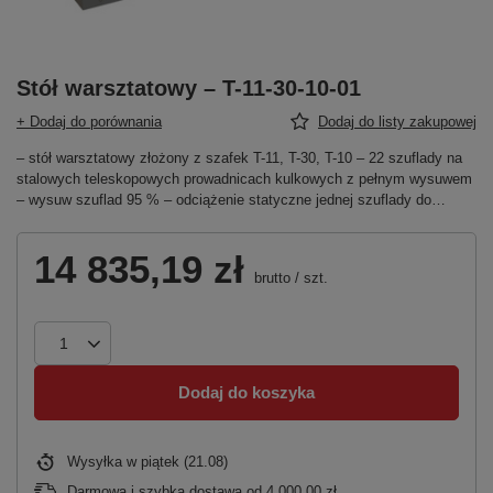
Stół warsztatowy – T-11-30-10-01
+ Dodaj do porównania
Dodaj do listy zakupowej
– stół warsztatowy złożony z szafek T-11, T-30, T-10 – 22 szuflady na
stalowych teleskopowych prowadnicach kulkowych z pełnym wysuwem
– wysuw szuflad 95 % – odciążenie statyczne jednej szuflady do…
14 835,19 zł
brutto
/
szt.
Dodaj do koszyka
Wysyłka
w piątek (21.08)
Darmowa i szybka dostawa
od
4 000,00 zł