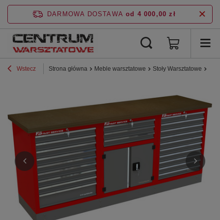
DARMOWA DOSTAWA
od 4 000,00 zł
Wstecz
Strona główna
Meble warsztatowe
Stoły Warsztatowe
Lin