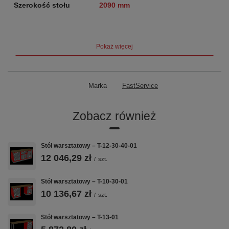
Szerokość stołu
2090 mm
Moduły szafkowe
T-11 + T-30 + T-10
Pokaż więcej
Szuflady
22
szuflad + 1× drzwiczki
Nośność szuflady
60 kg
Marka
FastService
Blat
Sklejka 40 mm — rodzaj do wyboru
przy zamówieniu
Zobacz również
Waga
256 kg
Stół warsztatowy – T-12-30-40-01
Gwarancja
5 lat (60 miesięcy)
12 046,29 zł
/
szt.
Kluczowe cechy
Stół warsztatowy – T-10-30-01
10 136,67 zł
/
szt.
🔩
📐
🗄️
Stół warsztatowy – T-13-01