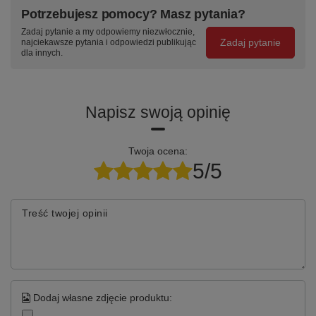
stalowe
centralny zamek
kolorze RAL —
Potrzebujesz pomocy? Masz pytania?
prowadnice
z dwoma
w cenie
Zadaj pytanie a my odpowiemy niezwłocznie,
teleskopowe
kluczami w
produktu
Zadaj pytanie
najciekawsze pytania i odpowiedzi publikując
kulkowe, wysuw
komplecie
dla innych.
95%
Specyfikacja techniczna
Napisz swoją opinię
Parametr
Wartość
Twoja ocena:
5/5
Kod produktu
T-30-40-01
Seria / linia
TITANIUM 2090 mm
Treść twojej opinii
Szerokość stołu
2090 mm
Moduły szafkowe
T-30 + T-40
Szuflady / schowki
3
szuflad + 2× drzwiczki
Dodaj własne zdjęcie produktu: