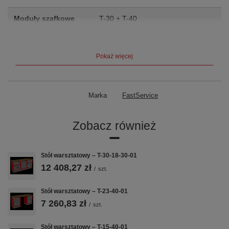
Moduły szafkowe
T-30 + T-40
Szuflady
3
szuflad + 2× drzwiczki
Pokaż więcej
Nośność szuflady
60 kg
Blat
Sklejka 40 mm — rodzaj do wyboru
Marka
przy zamówieniu
FastService
Waga
130 kg
Zobacz również
Gwarancja
5 lat (60 miesięcy)
Stół warsztatowy – T-30-18-30-01
12 408,27 zł
Kluczowe cechy
/
szt.
Stół warsztatowy – T-23-40-01
7 260,83 zł
🔩
📐
🗄️
/
szt.
Stół warsztatowy – T-15-40-01
BLACHA
BLAT
2 MODUŁY T-30