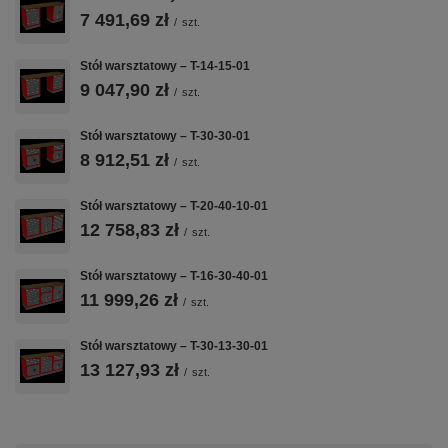
STALOWA 1
7 491,69 zł
SKLEJKA 40
+ T-40
/
szt.
MM
MM
Konfiguracja 2
modułów
Spawana
Impregnowana
Stół warsztatowy – T-14-15-01
szafkowych —
konstrukcja z
sklejka klejona
9 047,90 zł
/
szt.
szuflady +
blachy stalowej
wielowarstwowo
drzwiczki,
1,0 mm —
40 mm — rodzaj
Stół warsztatowy – T-30-30-01
wszystko na
solidna
do wyboru przy
8 912,51 zł
jednym zamku
podstawa do
zamówieniu
/
szt.
Master Key
intensywnej
pracy
Stół warsztatowy – T-20-40-10-01
warsztatowej
12 758,83 zł
/
szt.
Stół warsztatowy – T-16-30-40-01
💪
🎯
🎨
11 999,26 zł
/
szt.
60 KG NA
ZAMEK
50+ KOLORÓW
Stół warsztatowy – T-30-13-30-01
SZUFLADĘ
MASTER KEY
RAL
13 127,93 zł
/
szt.
Nośność
Jeden kluczyk
Malowanie
statyczna 60 kg
blokuje
proszkowe w
na każdą
wszystkie
dowolnym
szufladę —
szuflady —
podstawowym