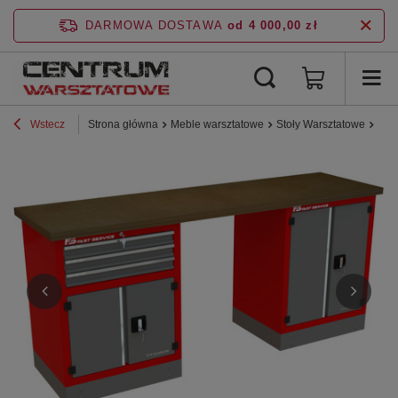
DARMOWA DOSTAWA
od 4 000,00 zł
Wstecz
Strona główna
Meble warsztatowe
Stoły Warsztatowe
Lin