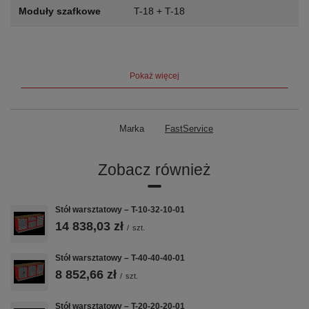
Moduły szafkowe
T-18 + T-18
Szuflady
8
szuflad
Nośność szuflady
60 kg
Pokaż więcej
Blat
Sklejka 40 mm — rodzaj do wyboru
przy zamówieniu
Marka
FastService
Waga
159 kg
Zobacz również
Gwarancja
5 lat (60 miesięcy)
Stół warsztatowy – T-10-32-10-01
Kluczowe cechy
14 838,03 zł
/
szt.
Stół warsztatowy – T-40-40-40-01
🔩
📐
🗄️
8 852,66 zł
/
szt.
BLACHA
BLAT
2 MODUŁY T-18
Stół warsztatowy – T-20-20-20-01
STALOWA 1
SKLEJKA 40
+ T-18