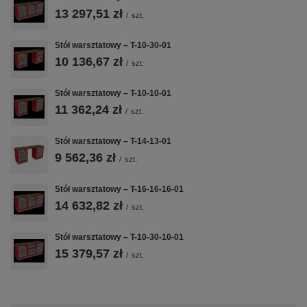
MM
13 297,51 zł
MM
/
szt.
Konfiguracja 2
modułów
Spawana
Impregnowana
szafkowych —
konstrukcja z
sklejka klejona
Stół warsztatowy – T-10-30-01
szuflady +
blachy stalowej
wielowarstwowo
10 136,67 zł
/
szt.
drzwiczki,
1,0 mm —
40 mm — rodzaj
wszystko na
solidna
do wyboru przy
Stół warsztatowy – T-10-10-01
jednym zamku
podstawa do
zamówieniu
Master Key
intensywnej
11 362,24 zł
/
szt.
pracy
warsztatowej
Stół warsztatowy – T-14-13-01
9 562,36 zł
/
szt.
💪
🎯
🎨
Stół warsztatowy – T-16-16-16-01
14 632,82 zł
/
szt.
60 KG NA
ZAMEK
50+ KOLORÓW
SZUFLADĘ
MASTER KEY
RAL
Stół warsztatowy – T-10-30-10-01
Nośność
Jeden kluczyk
Malowanie
15 379,57 zł
/
szt.
statyczna 60 kg
blokuje
proszkowe w
na każdą
wszystkie
dowolnym
szufladę —
szuflady —
podstawowym
stalowe
centralny zamek
kolorze RAL —