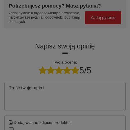
prowadnice
z dwoma
w cenie
Potrzebujesz pomocy? Masz pytania?
teleskopowe
kluczami w
produktu
Zadaj pytanie a my odpowiemy niezwłocznie,
kulkowe, wysuw
komplecie
Zadaj pytanie
najciekawsze pytania i odpowiedzi publikując
95%
dla innych.
Specyfikacja techniczna
Napisz swoją opinię
Parametr
Wartość
Twoja ocena:
Kod produktu
T-18-18-01
5/5
Seria / linia
TITANIUM 2090 mm
Treść twojej opinii
Szerokość stołu
2090 mm
Moduły szafkowe
T-18 + T-18
Szuflady / schowki
8
szuflad
Dodaj własne zdjęcie produktu:
Nośność szuflady
60 kg
(statyczna)