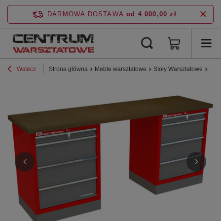
DARMOWA DOSTAWA
od 4 000,00 zł
Wstecz
Strona główna
Meble warsztatowe
Stoły Warsztatowe
Lin