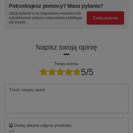
prowadnice
z dwoma
w cenie
Potrzebujesz pomocy? Masz pytania?
teleskopowe
kluczami w
produktu
Zadaj pytanie a my odpowiemy niezwłocznie,
kulkowe, wysuw
komplecie
Zadaj pytanie
najciekawsze pytania i odpowiedzi publikując
95%
dla innych.
Specyfikacja techniczna
Napisz swoją opinię
Parametr
Wartość
Twoja ocena:
Kod produktu
T-21-01
5/5
Seria / linia
TITANIUM 2090 mm
Treść twojej opinii
Szerokość stołu
2090 mm
Moduły szafkowe
T-21
Szuflady / schowki
5
szuflad
Dodaj własne zdjęcie produktu:
Nośność szuflady
60 kg
(statyczna)