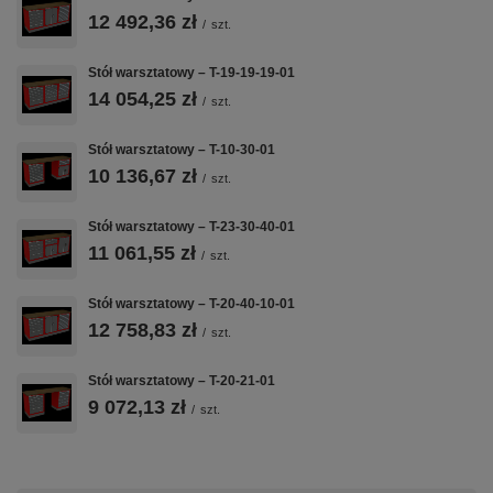
1 moduł
MM
12 492,36 zł
MM
szafkowy z
/
szt.
szufladami —
Spawana
Impregnowana
zamek Master
konstrukcja z
sklejka klejona
Stół warsztatowy – T-19-19-19-01
Key, prowadnice
blachy stalowej
wielowarstwowo
14 054,25 zł
/
szt.
kulkowe,
1,0 mm —
40 mm — rodzaj
nośność 60
solidna
do wyboru przy
Stół warsztatowy – T-10-30-01
kg/szufladę
podstawa do
zamówieniu
intensywnej
10 136,67 zł
/
szt.
pracy
warsztatowej
Stół warsztatowy – T-23-30-40-01
11 061,55 zł
/
szt.
💪
🎯
🎨
Stół warsztatowy – T-20-40-10-01
12 758,83 zł
/
szt.
60 KG NA
ZAMEK
50+ KOLORÓW
SZUFLADĘ
MASTER KEY
RAL
Stół warsztatowy – T-20-21-01
Nośność
Jeden kluczyk
Malowanie
9 072,13 zł
/
szt.
statyczna 60 kg
blokuje
proszkowe w
na każdą
wszystkie
dowolnym
szufladę —
szuflady —
podstawowym
stalowe
centralny zamek
kolorze RAL —