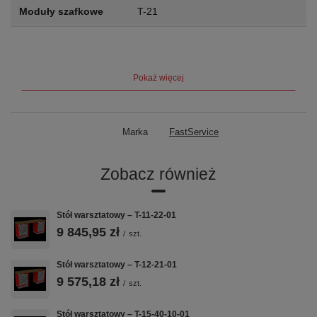
Moduły szafkowe
T-21
Szuflady
5
szuflad
Nośność szuflady
60 kg
Pokaż więcej
Blat
Sklejka 40 mm — rodzaj do wyboru
przy zamówieniu
Marka
FastService
Waga
108 kg
Zobacz również
Gwarancja
5 lat (60 miesięcy)
Stół warsztatowy – T-11-22-01
Kluczowe cechy
9 845,95 zł
/
szt.
Stół warsztatowy – T-12-21-01
🔩
📐
🗄️
9 575,18 zł
/
szt.
BLACHA
BLAT
SZAFKA T-21
Stół warsztatowy – T-15-40-10-01
STALOWA 1
SKLEJKA 40