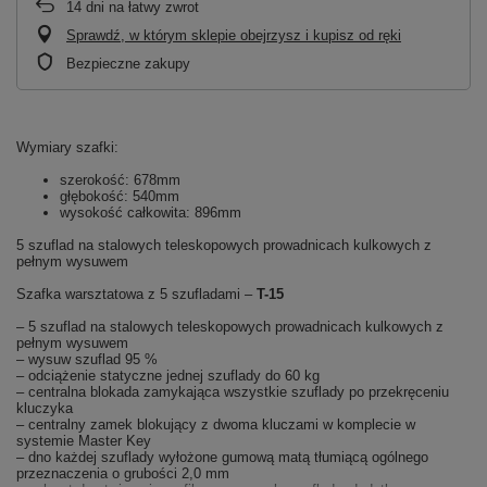
14
dni na łatwy zwrot
Sprawdź, w którym sklepie obejrzysz i kupisz od ręki
Bezpieczne zakupy
Wymiary szafki:
szerokość: 678mm
głębokość: 540mm
wysokość całkowita: 896mm
5 szuflad na stalowych teleskopowych prowadnicach kulkowych z
pełnym wysuwem
Szafka warsztatowa z 5 szufladami –
T-15
– 5 szuflad na stalowych teleskopowych prowadnicach kulkowych z
pełnym wysuwem
– wysuw szuflad 95 %
– odciążenie statyczne jednej szuflady do 60 kg
– centralna blokada zamykająca wszystkie szuflady po przekręceniu
kluczyka
– centralny zamek blokujący z dwoma kluczami w komplecie w
systemie Master Key
– dno każdej szuflady wyłożone gumową matą tłumiącą ogólnego
przeznaczenia o grubości 2,0 mm