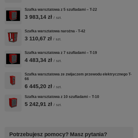
– boczne płyty perforowane przystosowane do zawieszenia zawieszek
systemowych na narzędzia (np. zawieszka na czyściwo)
Szafka warsztatowa z 5 szufladami – T-22
– blat ze sklejki o gr.40mm
– przestawne podziałki / przegrody do przechowywania drobnych
3 983,14 zł
/
szt.
elementów
– klucz Master Key, umożliwia dostęp do dowolnej liczy szafek za
pomocą klucza grupowego przy zachowaniu kluczy indywidualnych
Szafka warsztatowa narożna - T-42
– stopki z podkładem antypoślizgowym do regulacji wypoziomowania
3 110,67 zł
szafki
/
szt.
– malowanie w innej kolorystyce niż podstawowa paleta RAL
Szafka warsztatowa z 7 szufladami – T-19
4 483,34 zł
/
szt.
Szafka warsztatowa ze zwijaczem przewodu elektrycznego T-
66
6 445,20 zł
/
szt.
Szafka warsztatowa z 10 szufladami – T-10
5 242,91 zł
/
szt.
Potrzebujesz pomocy? Masz pytania?