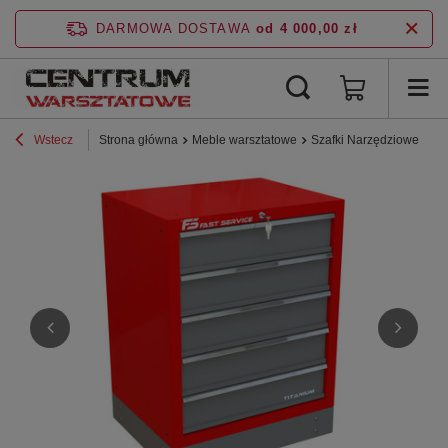
DARMOWA DOSTAWA
od 4 000,00 zł
Wstecz
Strona główna
Meble warsztatowe
Szafki Narzędziowe
Li