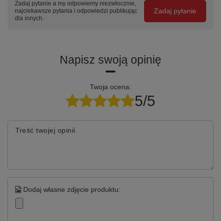
Zadaj pytanie a my odpowiemy niezwłocznie,
stopek
kg na blacie —
proszkowe w
Zadaj pytanie
najciekawsze pytania i odpowiedzi publikując
poziomujących
stół
dla innych.
kolorze RAL w
lub kół —
przeznaczony
cenie stołu —
dostępne w
do najcięższych
dopasuj kolor
akcesoriach
zadań
do warsztatu
warsztatowych
Napisz swoją opinię
Specyfikacja techniczna
Twoja ocena:
5/5
Parametr
Wartość
Treść twojej opinii
Kod produktu
P-3-156-01
Szerokość blatu
1920 mm
Głębokość
600 mm
Dodaj własne zdjęcie produktu:
Wysokość całkowita
890 mm
Grubość blatu
40 mm