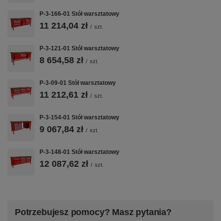
RAMA 50×50×2
BLAT 40 MM
2 MODUŁY
P-3-166-01 Stół warsztatowy
MM
SZAFKOWE
11 214,04 zł
Gruby blat
/
szt.
klejony
Spawany i
szafka z 4
wielowarstwowo
skręcany profil
szufladami
P-3-121-01 Stół warsztatowy
40 mm — rodzaj
zamknięty
(wysoka,
8 654,58 zł
/
szt.
do wyboru przy
zimnowalcowany
wariant) +
zamówieniu z
— masywna
szafka z
listy opcji przy
podstawa
drzwiczkami
P-3-09-01 Stół warsztatowy
produkcie
gotowa na lata
(mobilna) —
11 212,61 zł
/
szt.
intensywnej
kompletne
pracy
stanowisko z
P-3-154-01 Stół warsztatowy
miejscem na
9 067,84 zł
narzędzia
/
szt.
P-3-148-01 Stół warsztatowy
12 087,62 zł
⚖️
🎯
🎨
/
szt.
NOŚNOŚĆ 1500
POZIOMOWANIE
50+
KG
KOLORÓW
Możliwość
RAL
montażu
Potrzebujesz pomocy? Masz pytania?
Statyczna
regulowanych
nośność 1500
Malowanie