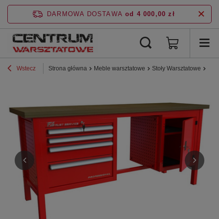
DARMOWA DOSTAWA
od 4 000,00 zł
Wstecz
Strona główna
Meble warsztatowe
Stoły Warsztatowe
Lin