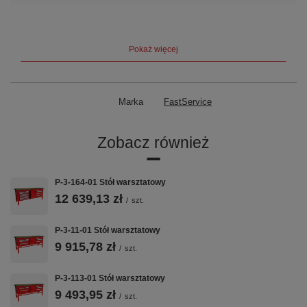
Głębokość ×
600 × 890 mm
Wysokość
Pokaż więcej
Grubość blatu
40 mm (5 opcji materiału)
Nośność statyczna
1500 kg
Marka
FastService
Moduły szafkowe
szafka z 4 szufladami (wysoka,
wariant) + szafka z drzwiczkami
Zobacz również
(mobilna)
Waga
120 kg
P-3-164-01 Stół warsztatowy
12 639,13 zł
/
szt.
Gwarancja
5 lat (60 miesięcy)
P-3-11-01 Stół warsztatowy
Kluczowe cechy
9 915,78 zł
/
szt.
P-3-113-01 Stół warsztatowy
🔩
📐
🗄️
9 493,95 zł
/
szt.