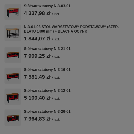
rodzaju szafkami:
Stół warsztatowy N-3-03-01
N-1-05-02, N-1-06-02, N-1-07-02, N-1-08-02
4 337,98 zł
/
szt.
Waga stołu 34,0 kg
N-3-01-03 STÓŁ WARSZTATOWY PODSTAWOWY (SZER.
BLATU 1400 mm) + BLACHA OCYNK
1 844,07 zł
/
szt.
Stół warsztatowy N-3-21-01
7 909,25 zł
/
szt.
Stół warsztatowy N-3-16-01
7 581,49 zł
/
szt.
Stół warsztatowy N-3-12-01
5 100,40 zł
/
szt.
Stół warsztatowy N-3-26-01
7 964,83 zł
/
szt.