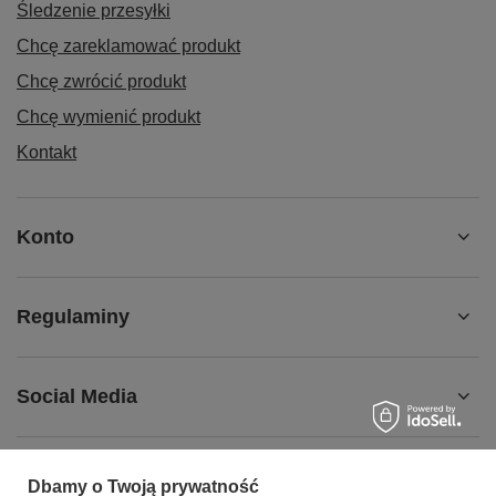
Śledzenie przesyłki
Chcę zareklamować produkt
Chcę zwrócić produkt
Chcę wymienić produkt
Kontakt
Konto
Regulaminy
Social Media
Dbamy o Twoją prywatność