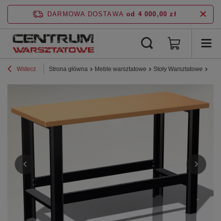
DARMOWA DOSTAWA
od 4 000,00 zł
Wstecz
Strona główna
Meble warsztatowe
Stoły Warsztatowe
N-3