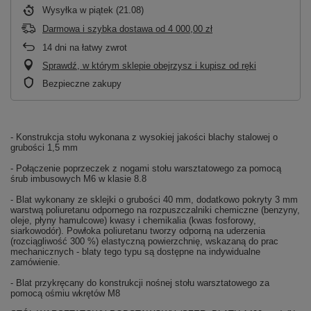
Wysyłka
w piątek (21.08)
Darmowa i szybka dostawa
od
4 000,00 zł
14
dni na łatwy zwrot
Sprawdź, w którym sklepie obejrzysz i kupisz od ręki
Bezpieczne zakupy
- Konstrukcja stołu wykonana z wysokiej jakości blachy stalowej o
grubości 1,5 mm
- Połączenie poprzeczek z nogami stołu warsztatowego za pomocą
śrub imbusowych M6 w klasie 8.8
- Blat wykonany ze sklejki o grubości 40 mm, dodatkowo pokryty 3 mm
warstwą poliuretanu odpornego na rozpuszczalniki chemiczne (benzyny,
oleje, płyny hamulcowe) kwasy i chemikalia (kwas fosforowy,
siarkowodór). Powłoka poliuretanu tworzy odporną na uderzenia
(rozciągliwość 300 %) elastyczną powierzchnię, wskazaną do prac
mechanicznych - blaty tego typu są dostępne na indywidualne
zamówienie.
- Blat przykręcany do konstrukcji nośnej stołu warsztatowego za
pomocą ośmiu wkrętów M8