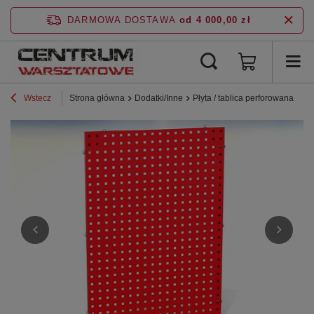
DARMOWA DOSTAWA
od 4 000,00 zł
Wstecz
Strona główna
Dodatki/Inne
Płyta / tablica perforowana N-4