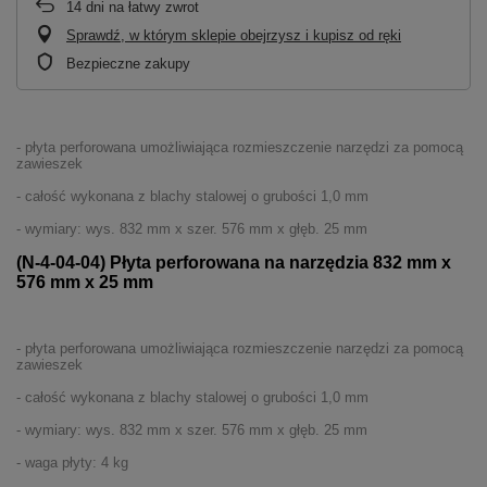
14
dni na łatwy zwrot
Sprawdź, w którym sklepie obejrzysz i kupisz od ręki
Bezpieczne zakupy
- płyta perforowana umożliwiająca rozmieszczenie narzędzi za pomocą
zawieszek
- całość wykonana z blachy stalowej o grubości 1,0 mm
- wymiary: wys. 832 mm x szer. 576 mm x głęb. 25 mm
(N-4-04-04) Płyta perforowana na narzędzia 832 mm x
576 mm x 25 mm
- płyta perforowana umożliwiająca rozmieszczenie narzędzi za pomocą
zawieszek
- całość wykonana z blachy stalowej o grubości 1,0 mm
- wymiary: wys. 832 mm x szer. 576 mm x głęb. 25 mm
- waga
płyt
y: 4 kg