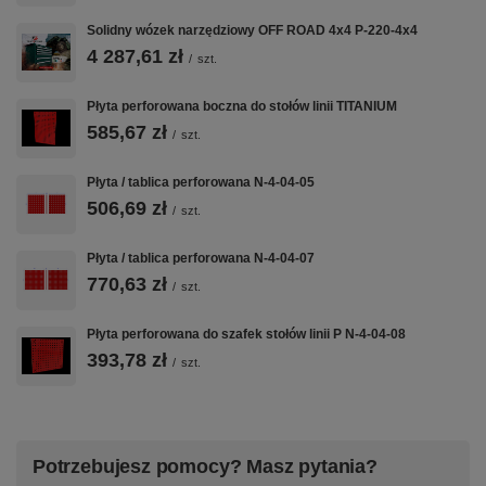
Solidny wózek narzędziowy OFF ROAD 4x4 P-220-4x4
4 287,61 zł
/
szt.
Płyta perforowana boczna do stołów linii TITANIUM
585,67 zł
/
szt.
Płyta / tablica perforowana N-4-04-05
506,69 zł
/
szt.
Płyta / tablica perforowana N-4-04-07
770,63 zł
/
szt.
Płyta perforowana do szafek stołów linii P N-4-04-08
393,78 zł
/
szt.
Potrzebujesz pomocy? Masz pytania?