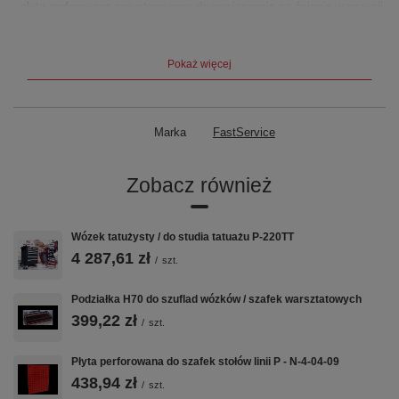
- płyta perforowana przystosowana do zawieszenie na ścianie w pozycji
pionowej jak i również w poziomie
- możliwość rozmieszczenia narzędzi zgodnie z własnymi potrzebami
za pomocą zawieszek
Pokaż więcej
- możliwość zakupu dowolnie wybranych zawieszek (patrz. w zakładce
z zawieszkami)
- wielkość oczka perforacji 10 x 10 mm
Marka
FastService
- rozstaw otworów 32 mm
- połączenie kolejnych paneli za pomocą śrub montażowych
Zobacz również
- po obwodzie płyty wstawione nitonakrętki w celu ułatwienia montażu
(brak zestawu montażowego w przypadku zakupu pojedynczej płyty)
Wózek tatużysty / do studia tatuażu P-220TT
Pokryta lakierem proszkowym w standardowych kolorach:
4 287,61 zł
/
szt.
czerwonym (RAL 3020)
Podziałka H70 do szuflad wózków / szafek warsztatowych
niebieskim (RAL 5005)
399,22 zł
/
szt.
żółtym (RAL 1003)
Płyta perforowana do szafek stołów linii P - N-4-04-09
438,94 zł
/
szt.